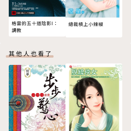
格雷的五十道陰影I：
總裁槓上小辣椒
調教
其他人也看了