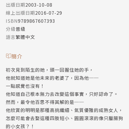
出版日期
2003-10-08
線上出版日期
2016-07-29
ISBN
9789867607393
分級
普級
語言
繁體中文
簡介
初次見到陌生的她，頭一回握住她的手，
他就知道她是他未來的老婆了，因為他──
一點感覺也沒有！
他知道自己根本無力去改變這個事實，只好認命了。
然而，最令他百思不得其解的是──
他欣賞的明明是那種高挑纖細、氣質優雅的成熟女人，
怎麼可能會去娶這種四肢短小、圓圓滾滾的像只臘腸狗
的小女孩？！