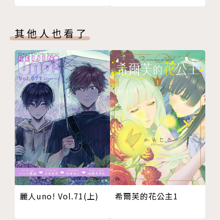
巧……最後成為一隻家事萬能的大貓貓，把主人從廢物
給養成了廢物中的廢物(○
其他人也看了
每天幸來都帶著精緻的手工便當去上班，同事們都稱讚
她又勤勞手藝又好，只有她自己撐著勉強的微笑，故作
鎮定的說是啊是手做便當，但一天比一天害怕被發現本
人家事無能，這全是貓做的！沐浴在既把自己打理得乾
淨整齊、工作能力強，又能游刃有餘養貓的光環下，天
天被誤會女子力過高的幸來，感覺自己越來越結不了婚
了……
因為討厭水，所以諭吉打掃浴室時會穿上全套生物防護
服；買菜時超市店長會因為摸到遞過零錢的肉球而暗自
心動；出門玩時會特地在背後黏上一條拉鍊假裝是穿玩
偶裝，但偶爾也會被認為是熱愛偶裝的變態；興趣是購
希爾芙的花公主1
麗人uno! Vol.71(上)
入各式各樣的圍裙跟看電視節目學新菜；一個眼神就可