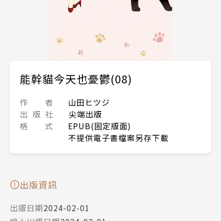
能幹貓今天也憂鬱(08)
作 者
山田ヒツジ
出 版 社
尖端出版
格 式
EPUB(固定版面)
不提供電子書檔案另存下載
出版資訊
出版日期
2024-02-01