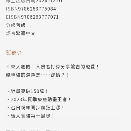
線上出版日期
2024-02-01
ISBN
9786263775084
EISBN
9786263777071
分級
普級
語言
繁體中文
簡介
幸來大危機！入侵者打算分享諭吉的寵愛！
能幹貓的選擇是……都擠？！
‧銷量突破150萬！
‧2023年夏季療癒動畫王者！
‧台日粉絲同步瘋狂上漲！
‧騙人養貓第一黑咪！