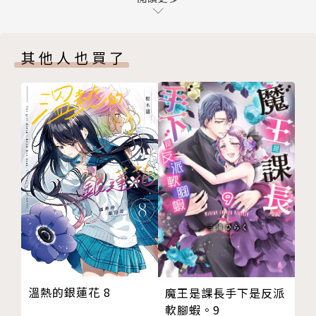
在比起以往還要熱鬧的福澤家忙亂生活之中，
作者後記
幸來與母親之間保持微妙距離感的母女關係，
全新繪製／能幹幼貓的野心
果然還是要由諭吉來修復──！
其他人也買了
版權頁
//
內封
封底
生活廢柴工作全能的菁英OL福澤幸來，在雪天撿到了
一隻小黑貓，取名為福澤諭吉。
諭吉跟普通小貓一樣長大，不普通的是他越長越大越長
越大越長越大──最後長到跟人類一樣大！
被撿回家那天，看到住在垃圾屋裡也不在意、性格大剌
剌，卻仍舊幫他打掃出一個溫暖小角落棲身的幸來，他
忽然發覺也許比起被這個人類照顧，這個人類更需要別
人照顧(？！)因此覺醒了從流浪貓到家貓的必要轉變─
─他有了家，他要顧好這個家！
溫熱的銀蓮花 8
魔王是課長手下是反派
諭吉開始勤奮地學習人類知識、打掃技能、烹飪技
軟腳蝦。9