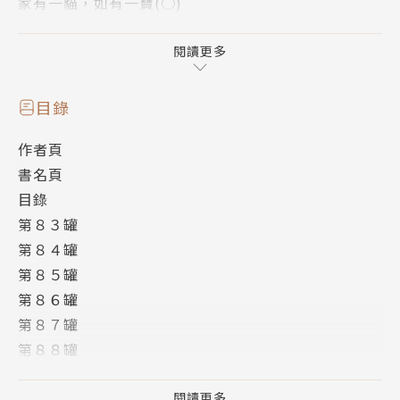
家有一貓，如有一寶(○)
巨大貓貓與廢柴OL的平凡(？)日常，
主人負責貌美如花，大型貓咪負責勤儉持家的極致療癒
閱讀更多
漫畫！！
目錄
-2021蔦屋「最推漫畫」大賞提名！
作者頁
-2020「下個爆紅漫畫」推薦作品！
書名頁
-推特、niconico、pixiv忠實粉絲敲碗連載超紅作
目錄
品！
第８３罐
第８４罐
第８５罐
//
第８６罐
療癒身心的自家出現闖入者！慢著，是爸爸與媽媽!?
第８７罐
父親為了擔任將棋講師來到東京，母親的目的則是想見
第８８罐
諭吉。
第８９罐
因為雙親突然來訪還要暫住，幸來被弄得暈頭轉向。
第９０罐
閱讀更多