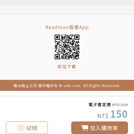
以趕走盤旋在垃圾場上的烏鴉；心情煩躁時就自己開一
條啾嚕，拌一盆貓草沙拉來吃……
人類越廢，貓就越會！
Readmoo看書App
平凡的(？！)人貓相處日常漫畫！
前往下載
聯合線上公司 著作權所有 © udn.com. All Rights Reserved.
電子書定價
NT$ 250
150
NT$
試閱
加入購物車