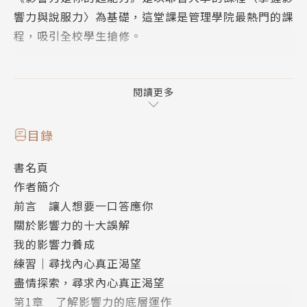
響力與說服力〉為基礎，這堂課是管理學院最熱門的課
程，吸引全校學生搶修。
本書融合了社會心理學、行為經濟學、行銷、神經科
學，整理出人人可練習的關鍵技術，用簡單的方式提供
閱讀更多
效果出奇顯著的驚人洞見、微小改變，以及容易上手的
行動，讓你學會如何在不妥協的情況下得到你想要的，
目錄
同時說明如何落實有意義、持久又有感染力的改變。
書名頁
作者簡介
影響力不是像你想的那樣運作。作者在書中也指出對影
前言 讓人想要一口答應你
響力常見的誤解，例如，覺得要求更多可能討人厭、影
關於影響力的十大誤解
響力是要說服不相信的人、談判時一場硬仗等。
我的影響力養成
練習｜尋找內心真正渴望
拋開常見的誤解，了解為什麼你的慣用對策往往成效不
盡情探索，尋求內心真正渴望
彰，找出對行為影響最大的關鍵。學會更自在、更有創
第1章 了解影響力的底層運作
意地協商，影響那些討厭別人在一旁指揮的人，培養更