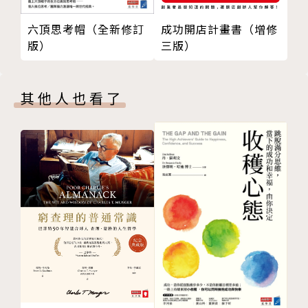
魅力的雙重矛盾
《Google超級用人學》作者拉茲洛．博克（Laszlo B
六頂思考帽（全新修訂
成功開店計畫書（增修
魅力的第一個矛盾：努力想變得有魅力，結果往往適得
ock）｜
版）
三版）
其反
皮克斯共同創辦人艾德．卡特莫爾（Ed Catmull）｜
魅力的第二個矛盾與第一個相反：你藉由關注對方，以
耶魯大學教授暨播客節目「幸福實驗室」主持人蘿莉．
吸引對方的關注
桑托斯（Laurie Santos）
其他人也看了
把注意力轉移到對方身上
放鬆聲音是自信的象徵
「這本書很特別，它以一個重要的話題邀請你，以引人
聚光燈下的魅力
入勝的故事和風格吸引你，來享用這套精彩呈現、有科
舞台是一種時間錯位
學依據、有關社交影響力的人生啟示。閱畢仍覺得意猶
練習｜創造關注的時機
未盡。」——羅伯特‧席爾迪尼（Robert Cialdin
創造屬於自己的關鍵時刻
i），《影響力》（Influence）作者
利用執行意圖，成功促使人改變行為
第4章 三種強大的框架效應
「這本書有趣、充滿了精彩的故事，根植於開創性的研
繼續賣糖水，還是改變世界？
究，解釋了協商出一個更美好世界的新規則。」——查
如何善用框架
爾斯・杜希格（Charles Duhigg），《為什麼我們這
愈大愈好
樣生活，那樣工作？》（The Power of Habit）作者