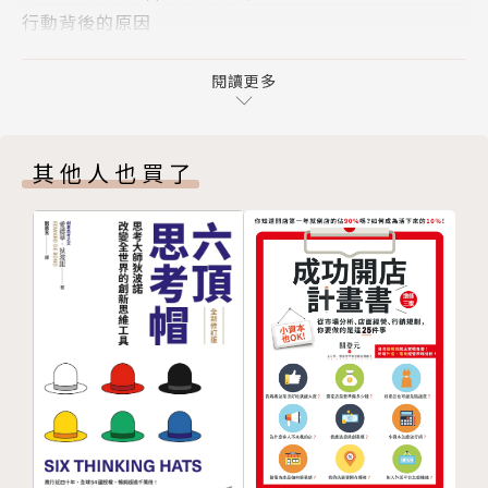
行動背後的原因
多的魅力，盡早識破騙子與操縱者。
一切誤解的根源
薄片擷取
閱讀更多
《影響力是你的超能力》將教你如何改變生活、組織，
選擇性注意與偏誤推理
甚至還可能改變歷史的進程。這是一種得體的影響方
練習｜選擇最小阻力之路
式，可以從你開始改善每個人的生活。
其他人也買了
引導對方逐步邁向目標
第2章 學會拒絕，就更會提要求
一致推薦
說「不」挑戰
界線
《影響力》作者羅伯特‧席爾迪尼（Robert Cialdin
透過拒絕培養韌性
i）｜
被拒絕的100天
《為什麼我們這樣生活，那樣工作？》作者查爾斯・杜
挑戰「拒絕實驗」
希格（Charles Duhigg）｜
另一種練習接受拒絕的方式
《逆思維》作者亞當．格蘭特（Adam Grant）｜
勇敢拒絕
《未來在等待的銷售人才》作者丹尼爾．品克（Danie
練習｜開口要求就對了
l H. Pink）｜
第3章 魅力來自掌控舉手投足
《這才是行銷》作者賽斯．高汀（Seth Godin）｜