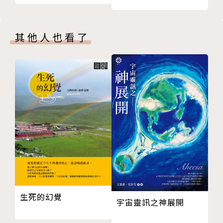
一、功德非福德
作者簡介
二、淨土在心中
三、在家修行
濟群法師
其他人也看了
【定慧品第四】
童真入道，出家四十餘載。為溈仰宗第十代傳人、斯里
一、定慧一體
蘭卡佛教與巴利語大學榮譽文學博士、中國社科院特約
二、一行三昧
研究員及多所大學客座教授。
三、禪門三大要領
1980年就讀於中國佛學院，隨後於閩南佛學院、戒幢
【坐禪品第五】
佛學研究所等地任教。從事教育幾十年來，對如何有效
一、如何坐禪
修學，有著深入的觀察、思考和實踐。由此，提出修學
二、何為禪定
五大要素，創建三級課程體系，令無數學人蒙益。
【懺悔品第六】
1992年起，面向社會及高校舉辦講座，開中國內地弘
一、五分法身
法之先，法音流布海內外。同時筆耕不輟，出版「智慧
二、無相懺悔
人生、修學引導、以戒為師」等叢書四百多萬字。以純
三、發四弘誓願
正的佛法知見，剖析社會問題，釐清修學誤區，提出切
生死的幻覺
四、無相三皈戒
實的解決之道。
宇宙靈訊之神展開
五、自性三身佛