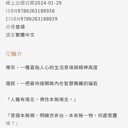
線上出版日期
2024-01-29
ISBN
9786263188938
EISBN
9786263188839
分級
普級
語言
繁體中文
簡介
禪宗，一種直指人心的生活意境與精神高度
壇經，一把最快速開啟內在智慧寶藏的鑰匙
「人雖有南北，佛性本無南北。」
「菩提本無樹，明鏡亦非台，本來無一物，何處惹塵
埃？」