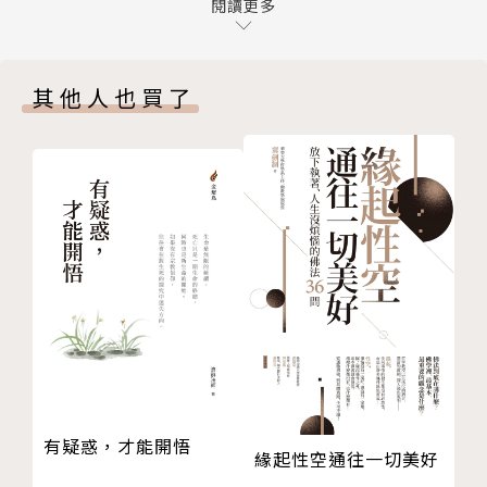
2．初見五祖
閱讀更多
法門。
二、得法經過
1．徵選傳人
從本質來說，佛法是簡單而非複雜的，是直接而非迂迴
其他人也買了
2．神秀作偈
的，能化繁為簡，因為佛法修行的重點不在別處，而是
3．惠能作偈
在我們的心。只是由於眾生的根機千差萬別，佛陀才會
4．五祖傳法
應病與藥，開示種種法門，演說諸般經教。但他所做的
三、接引惠明
這一切，不是為了建立一套龐大的哲學體系，而是從不
四、剃度出山
同的契入點，引導我們將目光轉向內心，轉向這個和我
【般若品第二】
們生死相隨但又始終面目模糊的心，進而看見心的本
一、釋摩訶般若──開顯覺悟本體的特徵
來。
二、釋波羅蜜──此岸與彼岸
三、頓悟法門的攝機
濟群法師講《壇經》，根據內容增加了重點標題，有系
四、即心是佛，自悟自救
統的分析與講解，讓讀者可以更清楚其中講述了哪些問
五、般若法門的殊勝
題；既讓我們的知見更清楚扎實，也可幫助我們，活出
六、無相頌
智慧與精采的人生。
有疑惑，才能開悟
緣起性空通往一切美好
【疑問品第三】