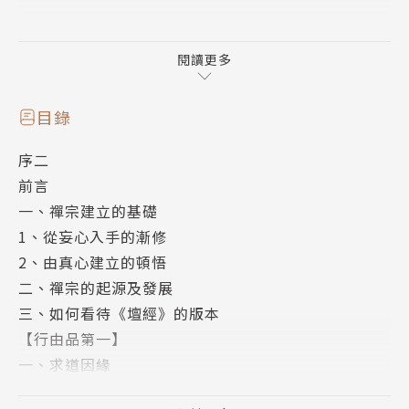
「不是風動，也不是幡動，是仁者心動！」
閱讀更多
這些令人耳熟能詳的句子，顯示《六祖壇經》沒有太多
的名相術語。而禪宗六祖惠能大師的風範行止所要示現
目錄
的是：人不靠外在物質名利，以自己內在本有的智慧，
序二
就可以活得莊嚴精采。
前言
一、禪宗建立的基礎
《六祖壇經》是禪宗最重要的經典之一，也是漢傳佛教
1、從妄心入手的漸修
中唯一被尊為「經」的祖師著述，是禪宗六祖惠能大師
2、由真心建立的頓悟
於韶州大梵寺等地所說之法，由門人記錄、匯總並流傳
二、禪宗的起源及發展
於世。
三、如何看待《壇經》的版本
【行由品第一】
從修行意義上說，《壇經》開顯的方法，能使我們以最
一、求道因緣
快速度開啟內在智慧，親見本來面目。換言之，這是一
1．聞《金剛經》，心即開悟
條修行捷徑，故稱頓教，是「直指人心，見性成佛」的