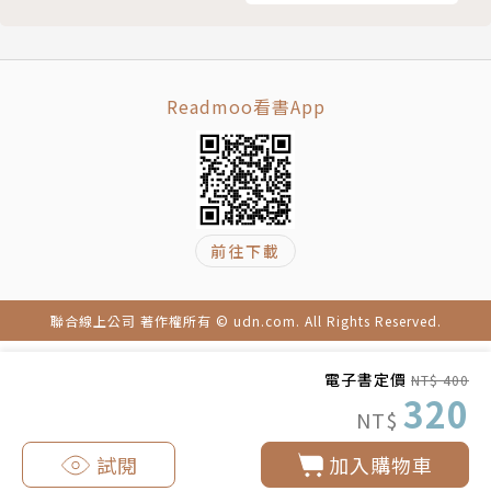
六、無相頌
【機緣品第七】
一、接引無盡藏尼，說諸佛義理非關文字
二、接引法海，說即心是佛
Readmoo看書App
三、接引法達，說《法華經》開佛知見
四、接引智通，說三身四智
五、接引智常，說不著有亦不住空
六、接引志道，答生滅與寂滅
前往下載
七、為行思印證，說聖諦亦不為
八、為懷讓印證，說似一物即不中
九、為玄覺印證，體悟無生之旨
聯合線上公司 著作權所有 © udn.com. All Rights Reserved.
十、接引智隍，開示禪定的修行
十一、一僧問法
電子書定價
NT$ 400
320
十二、方辯塑像因緣
NT$
十三、一僧舉臥輪偈
試閱
加入購物車
【頓漸品第八】