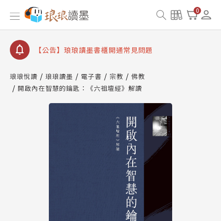
【公告】因 Readmoo 讀墨系統維護中，本站同步暫
0
停部分閱讀服務
【公告】琅琅讀墨數位閱讀資產合併與書櫃開通申請
【公告】琅琅讀墨書櫃開通常見問題
【公告】琅琅讀墨 3 分鐘完成書櫃開通與資產合併申
請圖文教學
琅琅悅讀
琅琅讀墨
電子書
宗教
佛教
【公告】琅琅書店服務升級重要說明及資產合併結果
開啟內在智慧的鑰匙：《六祖壇經》解讀
查詢
【公告】因 Readmoo 讀墨系統維護中，本站同步暫
停部分閱讀服務