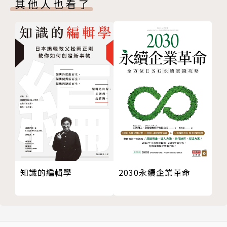
溝通，順利通過提案、銷售點子，建言聽得進去，每一
其他人也看了
第19章 如果是虛擬受眾
天你都可以發揮職場影響力，穩坐職場贏家！
Part 6 現在大家一起來：打造共通的說故事語言
第20章 培養故事教練的文化
本書3大特色
第21章 主管促成說故事的五種方法
第22章 各就各位，預備，開始當教練！輔導同儕說
說故事是推動業務的好方法，全球頂尖品牌都在
故事的五個訣竅
用。現在你也可以開始學。這套方法可以讓你：
結語 作者的最後提醒
1.
謝詞
學會職場萬用的說故事框架，可應用於任何類型的
作者背景
商務溝通
注釋
2.
版權頁
靈活依照你的需要來調整你的論述，例如，當你的
時間臨時被縮短時，有機會進行5分鐘電梯簡報時，老
知識的編輯學
2030永續企業革命
闆打斷你的簡報，要你只要講三張投影片時，你都能有
一套隨機應變的劇本。
3.