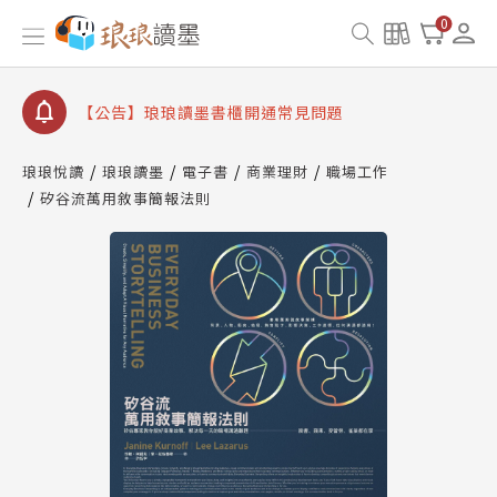
【公告】因 Readmoo 讀墨系統維護中，本站同步暫
0
停部分閱讀服務
【公告】琅琅讀墨數位閱讀資產合併與書櫃開通申請
【公告】琅琅讀墨書櫃開通常見問題
【公告】琅琅讀墨 3 分鐘完成書櫃開通與資產合併申
請圖文教學
琅琅悅讀
琅琅讀墨
電子書
商業理財
職場工作
【公告】琅琅書店服務升級重要說明及資產合併結果
矽谷流萬用敘事簡報法則
查詢
【公告】因 Readmoo 讀墨系統維護中，本站同步暫
停部分閱讀服務