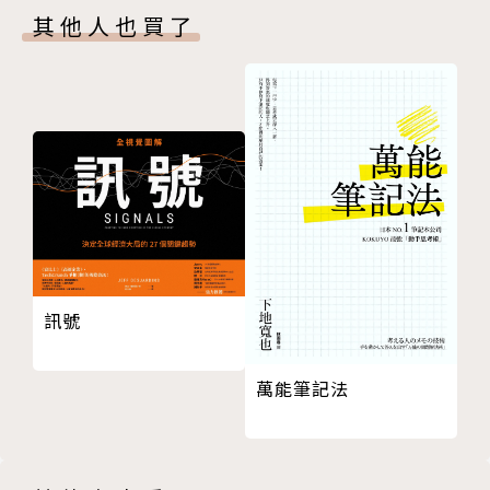
而出。
其他人也買了
我？
第7章 用生動的標題推動故事
因此，有時你在簡報或報告時會納悶，為什麼對方
第8章 輕鬆打造大創意
都聽不懂人話，不是不耐煩，就是沒反應；寄郵件跟催
第9章 五種歷久不衰的故事視覺化法
工作時，也愛回不回？
Part 4 見證魔法時刻！如何在日常商務情境裡說故
事？
你的困擾，和《財星》500大企業的員工一樣。他
第10章 提出建議
們也跟你一樣很忙，也會拿「科學怪人簡報」來應急。
第11章 提供近況更新
第12章 撰寫電子郵件
現在，讓服務過臉書、雀巢、惠普、埃森哲、麥當
第13章 製作一頁報告
勞、蘋果、樂高、萬豪、T-Mobile、美敦力等全球頂
訊號
Part 5 可是等一下！我如何能彈性調整故事？
尖品牌的團隊的這對從矽谷起步的姐妹淘，珍妮．柯諾
第14章 「受眾就是一切」宣言
夫與李．拉佐魯斯來幫助你。
萬能筆記法
第15章 你有五分鐘時間向高層報告……計時開始！
第16章 受眾很多元……
就算工作忙，你也可以透過作者獨到的萬用說故事
第17章 被告知「只能用三到五張投影片」
架構助你一臂之力，讓你可以和老闆、客戶、同事好好
第18章 團隊簡報：由誰負責哪部分？