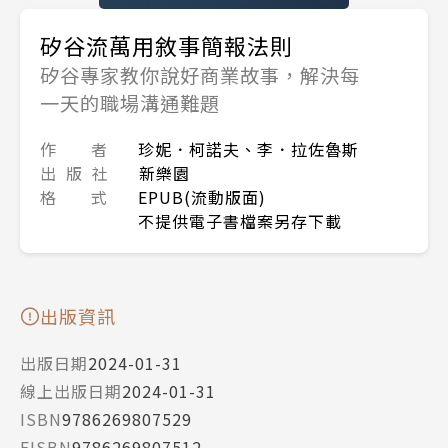
矽谷流萬用敘事簡報法則
矽谷專家教你說好商業故事，解決每
一天的職場溝通難題
作 者
珍妮．柯諾夫、李．拉佐魯斯
出 版 社
新樂園
格 式
EPUB(流動版面)
不提供電子書檔案另存下載
出版資訊
出版日期
2024-01-31
線上出版日期
2024-01-31
ISBN
9786269807529
EISBN
9786269807512