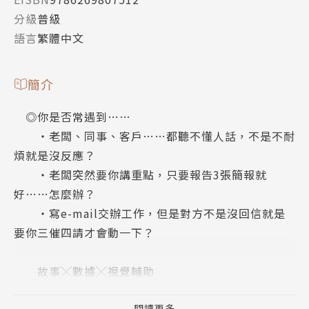
分級
普級
語言
繁體中文
簡介
◎你是否常遇到……
‧老闆、同事、客戶……都聽不懂人話，不是不耐
煩就是沒反應？
‧老闆突然要你講重點，只要報告3張簡報就
好……怎麼辦？
‧寫e-mail交辦工作，但是對方不是沒回信就是
要你三催四請才會動一下？
故事╳數據╳視覺輔助
讓點子穿越雜音、大腦不抗拒，打動受眾，讓他們
閱讀更多