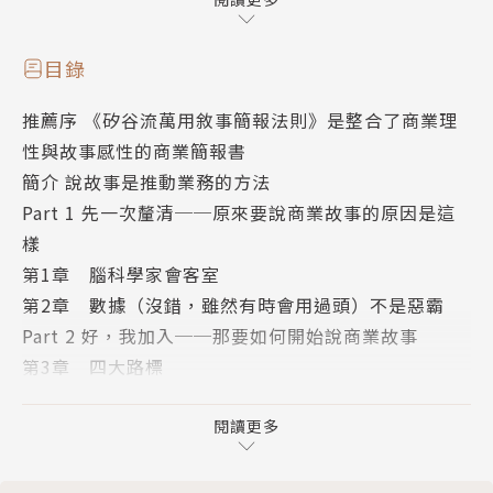
認同你
套用萬用說故事架構：背景、人物、衝突、結局，
目錄
銷售點子、影響決策、工作達標，任何溝通都適
推薦序 《矽谷流萬用敘事簡報法則》是整合了商業理
用！
性與故事感性的商業簡報書
簡介 說故事是推動業務的方法
#終止混亂的訊息 #終止亂塞的數據
Part 1 先一次釐清──原來要說商業故事的原因是這
你只有一次機會在接下來的大會議、簡報或電子郵
樣
件，讓你的點子被聽見。
第1章 腦科學家會客室
可是你很忙，所以你趕緊拿一些現成的東西應急，
第2章 數據（沒錯，雖然有時會用過頭）不是惡霸
借同事的圖表、抓一些文字來充版面，東拼西湊出一份
Part 2 好，我加入──那要如何開始說商業故事
投影片。
第3章 四大路標
第4章 商業故事的WHY、WHAT、HOW
這種充滿混亂的訊息，密密麻麻難以閱讀，也沒明
第5章 你的大創意
閱讀更多
確呼籲大家行動的投影片，本書作者稱為「科學怪人簡
第6章 全部整合在一起：範例故事
報」。這類簡報會害你錯過機會，讓你無法在職場脫穎
Part 3 謝了，基本道理懂了。還有什麼工具能幫助