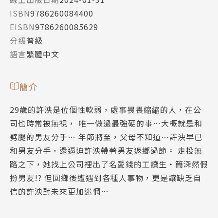
ISBN
9786260084400
EISBN
9786260085629
分級
普級
語言
繁體中文
簡介
29歲的許泱是位個性軟弱，處事畏畏縮縮的人，在公
司也時常被無視， 唯一做過最強硬的事…大概就是和
劈腿的男友分手… 年節將至，父母不知道…許泱早已
和男友分手，還逼迫許泱帶著男友返鄉過節。 走投無
路之下，她找上公司裡出了名愛錢的工讀生‧簡深然假
扮男友!? 但回鄉後遭遇到各種人事物，更是讓缺乏自
信的許泱對未來更加迷惘…