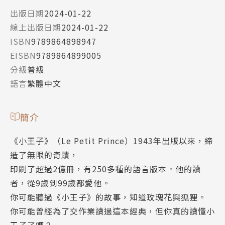
出版日期
2024-01-22
線上出版日期
2024-01-22
ISBN
9789864898947
EISBN
9789864899005
分級
普級
語言
繁體中文
簡介
《小王子》（Le Petit Prince）1943年出版以來，締
造了無限的奇蹟，
印刷了超過2億冊，有250多種的語言版本。他的讀
者，從9歲到99歲都愛他。
你可能聽過《小王子》的故事，知道玫瑰花與狐狸。
你可能曾經為了交作業讀過這本經典，但你真的讀懂小
王子了嗎？