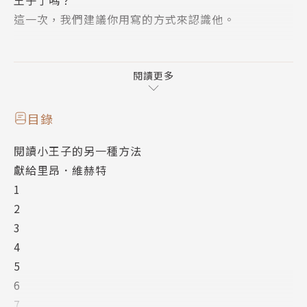
這一次，我們建議你用寫的方式來認識他。
為什麼你該【寫，小王子】
＃這是一本你為自己寫的文學經典
閱讀更多
來自B612星球的小王子說【光用眼睛，看不見真正重
目錄
要的東西。唯有用心，才能看得清楚透徹。】
閱讀小王子的另一種方法
要如何用心看？
獻給里昂．維赫特
手抄、慢讀、記誦，透過這些方式，打開心靈的眼睛，
1
讓美好的事物，漂亮的句子，他人的生活經驗，在書寫
2
的過程中留在你的腦中，成為你最獨特的表達方式。
3
4
透過《寫 ‧小王子》，在閱讀跟書寫中，重新跟自我
5
相遇。找到只屬於你的關鍵詞。
6
#成長 ＃獨一無二 ＃儀式感 ＃愛的能力
7