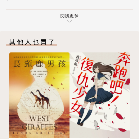
8
每一段年齡層都會在《小王子》中讀出讓自己最感動的
9
閱讀更多
段落：
10
「可是，如果你馴養了我，我們就會需要彼此的存在。
11
對我來說，你會是世界上獨一無二的你；對你來說，我
其他人也買了
12
也會是世界上獨一無二的我。」---這是地球上的狐狸
13
對小王子說的話。
14
15
「就像花。如果你愛上了一朵長在星星上的花，到晚上
16
你只要望著天空就會覺得甜蜜。好像每顆星星上都開著
17
花。」---這是即將離開的小王子對飛行員說的話。
18
19
讀小王子，寫下你最感動的部分，寫一本你為自己寫的
20
文學經典。
21
22
【寫經典系列概念】
23
寫字，是一種身體記憶。