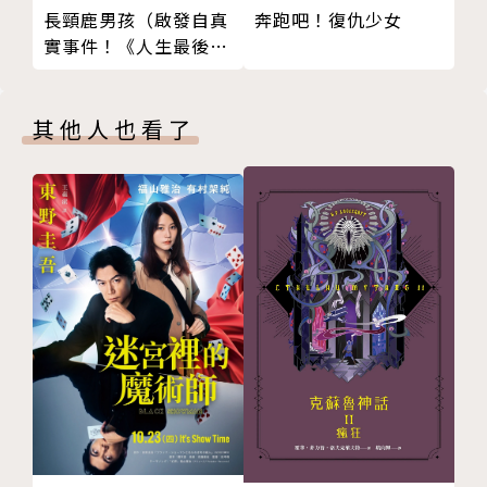
奔跑吧！復仇少女
長頸鹿男孩（啟發自真
24
抄寫經典小說，是許多作家增進寫作能力的秘訣。
實事件！《人生最後一
25
透過手抄慢讀，讓美好的事物，漂亮的句子，他人的生
場拍賣會》作者睽違重
26
活經驗，在書寫的過程中停留在你的腦中，讓這些轉化
磅新作）
27
成你獨有的表述方式。
其他人也看了
沒有成為作家的意圖？
藉著抄寫，可以練習現代人最需要的兩種能力
①療癒心靈
用眼睛讀，用心寫。
寫下句子，在跟閱讀不同的層面上，重新得到理解跟新
的感受。
②寫出能讓更多人反饋的文章
社群時代，想要自己文字得到最多的反饋或影響力？該
怎麼寫。才能達到這個目標？！
最有效的方式就是，一字一句抄寫你喜歡的經典作品。