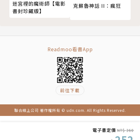
迷宮裡的魔術師【電影
克蘇魯神話 II：瘋狂
一天15分鐘，動手寫，養成你自己的最佳投資。
書封珍藏版】
動手寫下喜歡的字句，會比單純閱讀更容易從經典作品
中獲得滋養自己的養分：
√表達能力越來越順暢；√閱讀理解力更增進；√思考
Readmoo看書App
邏輯力更完善。
書寫的過程中，你不一定會成為作家，
但一定會在過程中體驗到「寫下來」帶來的改變。
或許會對生活更有感受；或許在寫的過程中讓字變美，
還能活化手指與頭腦；或許重拾青春記憶。
前往下載
【格式說明】
聯合線上公司 著作權所有 © udn.com. All Rights Reserved.
左頁閱讀，右頁書寫。
左頁可以讀英文中文，
電子書定價
右頁可以寫下全文，可以寫下跟你共鳴的金句。
NT$ 360
252
也可以寫下最真誠的讀後感或是當下感動。