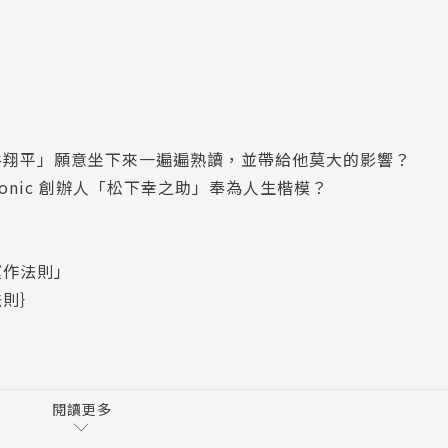
谷翔平」願意坐下來一遍遍熟讀，並帶給他莫大的影響？
onic 創辦人「松下幸之助」奉為人生楷模？
運作法則」
法則｝
！
閱讀更多