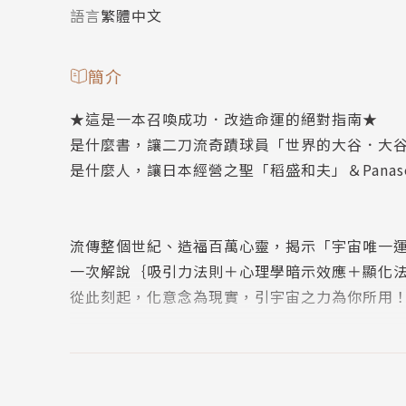
語言
繁體中文
簡介
★這是一本召喚成功．改造命運的絕對指南★
是什麼書，讓二刀流奇蹟球員「世界的大谷．大
是什麼人，讓日本經營之聖「稻盛和夫」＆Panas
流傳整個世紀、造福百萬心靈，揭示「宇宙唯一
一次解說｛吸引力法則＋心理學暗示效應＋顯化
從此刻起，化意念為現實，引宇宙之力為你所用
【國外暢銷佳績/得獎紀錄】