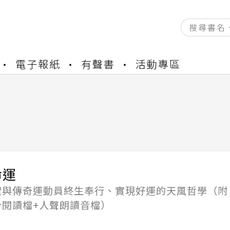
資產合併結果查詢
電子報紙
有聲書
活動專區
中，本站同步暫停部分閱讀服務
書櫃開通申請
與資產合併申請圖文教學
資產合併結果查詢
中，本站同步暫停部分閱讀服務
命運
聖與傳奇運動員終生奉行、實現好運的天風哲學（附
身閱讀檔+人聲朗讀音檔）