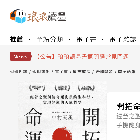
【公告】琅琅書店服務升級重要說明及
推薦
全站分類
電子書
電子雜誌
【公告】因 Readmoo 讀墨系統維護
【公告】琅琅讀墨數位閱讀資產合併與
【公告】琅琅讀墨書櫃開通常見問題
News
【公告】琅琅讀墨 3 分鐘完成書櫃開通
【公告】琅琅書店服務升級重要說明及
琅琅悅讀
琅琅讀墨
電子書
勵志成長
潛能開發
開拓命運
【公告】因 Readmoo 讀墨系統維護
開拓
經營之
手機隨