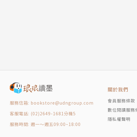
第9章 人類應有的生活方式
第10章 別向恐懼低頭
人的意識，有「主意識」和「潛意識」兩個層面
第11章 揮別衰厄、拾回勇氣
這兩個層面都與宇宙緊密相連，能夠召喚相應的
第12章 理念與想像的力量
當人的心中出現某個念頭、說出某句話，宇宙即
第13章 一念不動
讓這念頭或話語「顯化」在物質世界，成為我們
誦句合集
因此：好的意念帶來好的結果，壞的意念則帶來
版權頁
也因此，「正能量」無比重要。
正能量，不能只有理智上知道，邏輯上理解。
必須讓自己的潛意識，自己全身上下的每個細胞
關於我們
潛意識必須透過潛移默化的過程，才能完全準備
這也是為何「誦句」、「每日的練習」如此重要
會員服務條款
服務信箱: bookstore@udngroup.com
跟著本書的完整指引＆17篇誦句，日日實踐，召
數位閱讀服務
客服電話: (02)2649-1681分機5
無論是怎麼樣的命運，都能由自己開拓！
隱私權聲明
服務時間: 週一～週五09:00~18:00