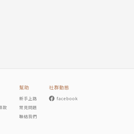
，
事物來到身邊。
以極其精妙的方式開始運作，
肉眼可見的現實。
壞的結果。
，都能認可、吸收正能量。
幫助
社群動態
好接收正能量。
。
新手上路
facebook
喚好運和成功。
條款
常見問題
聯絡我們