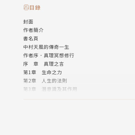
★ 日本亞馬遜暢銷總榜 TOP 1、2023 年度暢銷
目錄
★ 影響日本皇族、政界、商界、法界、藝術界、
封面
★ 國際政商名流：富豪家族成員「洛克菲勒三世
作者簡介
書名頁
中村天風的傳奇一生
作者序．真理冥想修行
✦ 創造萬物的宇宙，將為你顯化一切！✦
序 章 真理之言
第1章 生命之力
肺部中彈的士兵，竟憑藉言語之力，從致命傷勢
第2章 人生的法則
港口搬運工如何用意念戰勝逆境，成為家喻戶曉
第3章 潛意識及其作用
罹患肺結核的江湖浪子，何以懷抱信念，以 92 
第4章 話語的力量
第5章 偉大的覺悟
炎熱的時候，我們會說：熱死了。
第6章 人生與命運
受傷的時候，便會說：痛死了。
第7章 人類生命的真相
出事的時候，則會覺得自己：完蛋了。
第8章 人生的指南針
其實，我們分分秒秒的念頭和話語，將在無形中