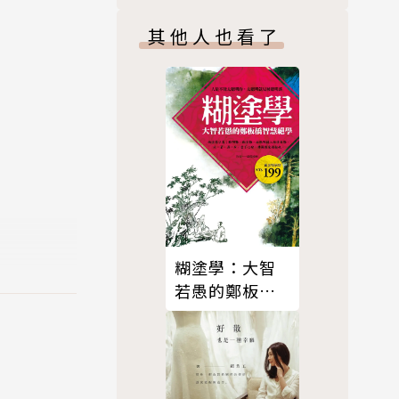
其他人也看了
隨肯定
糊塗學：大智
若愚的鄭板橋
智慧絕學