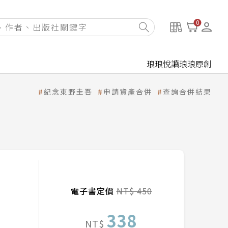
0
琅琅悅讀
琅琅原創
紀念東野圭吾
申請資產合併
查詢合併結果
電子書定價
NT$ 450
338
NT$