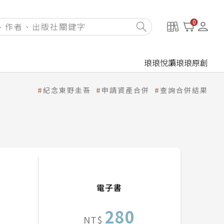
0
琅琅悅讀
琅琅原創
紀念東野圭吾
申請資產合併
查詢合併結果
電子書
280
NT$