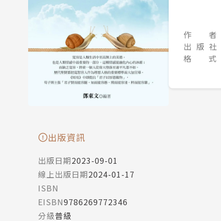
作 者
出 版 社
格 式
出版資訊
出版日期
2023-09-01
線上出版日期
2024-01-17
ISBN
EISBN
9786269772346
分級
普級