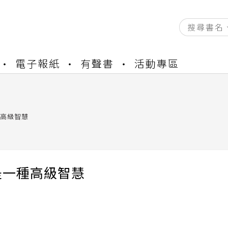
資產合併結果查詢
電子報紙
有聲書
活動專區
中，本站同步暫停部分閱讀服務
書櫃開通申請
與資產合併申請圖文教學
資產合併結果查詢
高級智慧
中，本站同步暫停部分閱讀服務
是一種高級智慧