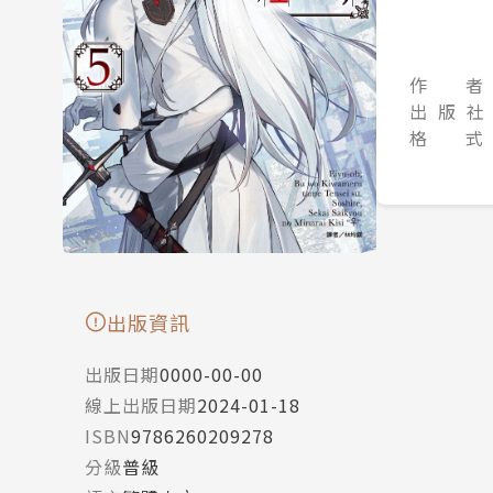
作 者
出 版 社
格 式
出版資訊
出版日期
0000-00-00
線上出版日期
2024-01-18
ISBN
9786260209278
分級
普級