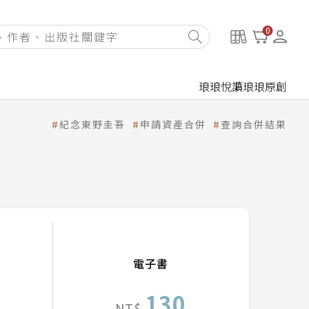
0
琅琅悅讀
琅琅原創
紀念東野圭吾
申請資產合併
查詢合併結果
電子書
130
NT$