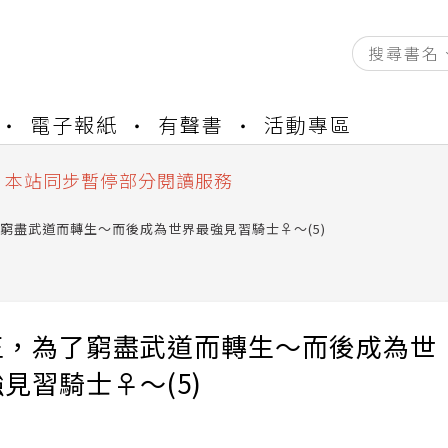
資產合併結果查詢
中，本站同步暫停部分閱讀服務
書櫃開通申請
電子報紙
有聲書
活動專區
與資產合併申請圖文教學
資產合併結果查詢
中，本站同步暫停部分閱讀服務
窮盡武道而轉生～而後成為世界最強見習騎士♀～(5)
王，為了窮盡武道而轉生～而後成為世
見習騎士♀～(5)