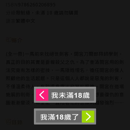
ISBN
9786260206895
分級
限制級，未滿 18 歲請勿購買
語言
繁體中文
簡介
(全一冊)一馬前來找絕世劍客‧間宮刀爾郎拜師學劍，
真正的目的其實是要報殺父之仇。為了查清間宮用的劍
法究竟有怎樣的密技，一馬隱姓埋名，擔任間宮的僕人
照顧他的生活起居。只是這個人人都說是惡鬼的刺客，
不僅溫柔待人，有時還會露出寂寥的眼神。間宮在道場
施展的劍術，更是深深擄獲了一馬的心。想要復仇的意
圖漸漸變淡，希望能一直陪著他的念頭則越發強烈……
目錄