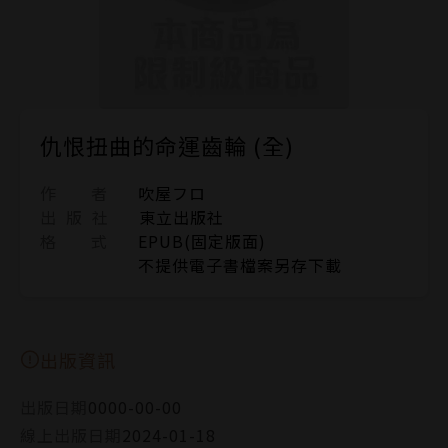
仇恨扭曲的命運齒輪 (全)
作 者
吹屋フロ
出 版 社
東立出版社
格 式
EPUB(固定版面)
不提供電子書檔案另存下載
出版資訊
出版日期
0000-00-00
線上出版日期
2024-01-18