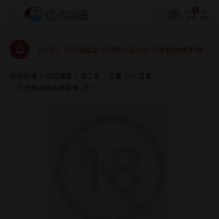
查詢
0
【公告】因 Readmoo 讀墨系統維護中，本站同步暫
停部分閱讀服務
【公告】琅琅讀墨數位閱讀資產合併與書櫃開通申請
【公告】琅琅讀墨書櫃開通常見問題
【公告】琅琅讀墨 3 分鐘完成書櫃開通與資產合併申
琅琅悅讀
琅琅讀墨
電子書
漫畫
BL漫畫
請圖文教學
仇恨扭曲的命運齒輪 (全)
【公告】琅琅書店服務升級重要說明及資產合併結果
查詢
【公告】因 Readmoo 讀墨系統維護中，本站同步暫
停部分閱讀服務