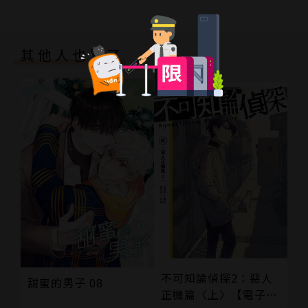
其他人也買了
不可知論偵探2：惡人
甜蜜的男子 08
正機篇〈上〉【電子特