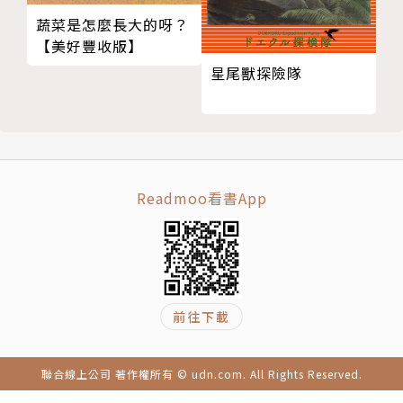
大衛．米爾格里姆 David Milgrim 插畫家也是一位作
蔬菜是怎麼長大的呀？
者，擁有超過35本作品，其中包含《紐約時報》暢銷
【美好豐收版】
書《Goodnight iPad》和《the Adventures of Ott
星尾獸探險隊
o series》。現與他的妻子居住在美國的麻薩諸塞州。
【關於譯者】
賴潔穎
畢業於美國羅格斯大學(Rutgers University, New Br
Readmoo看書App
unswick Campus)心理學系。相信人生就像一本繪
本，擁有主角、故事以及不同的高潮迭起。每個人都在
創作屬於自己的繪本。我的繪本會是什麼樣子呢？我想
應該會是一本充滿著「美」、「花」與「幸福」的繪本
吧！譯有：《綠色先生的下午茶會》、《我親愛的小傢
前往下載
伙》、《偷別人微笑的小偷》、《愛嘲笑別人的鸚鵡》
(以上由奧林文化出版)、《擠不進故事書裡的長頸
聯合線上公司 著作權所有 © udn.com. All Rights Reserved.
鹿》、《蟲蟲的彩色世界》(以上由大穎文化出版)。