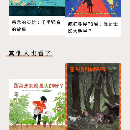
文／克斯．格雷（Kes Gray）
圖／大衛．米爾格里姆（David Milgrim）
譯 /賴潔穎
慈悲的英雄：千手觀音
瘋狂樹屋78層：誰是電
的故事
影大明星？
【關於作者】
克斯．格雷 Kes Gray 成長於英國的切爾姆斯福德，為
英國最暢銷的兒童作家之一。於2005年兩次榮獲諾丁
其他人也看了
漢兒童圖書獎(Nottingham Children’s Book Awar
d)，並於2004年和2001年兩次獲得兒童圖書團體聯合
會獎(Federation of Children’s Book Groups Priz
e)。他古怪幽默的故事深受數百萬孩子的歡迎，繪本銷
售量超過200萬本。他畢業於英國的肯特大學，除了擁
有英美文學學士學位外，克斯‧格雷也擁有廣告寫作的
文憑，這為日後的兒童寫作生涯奠定了基礎。
【關於繪者】