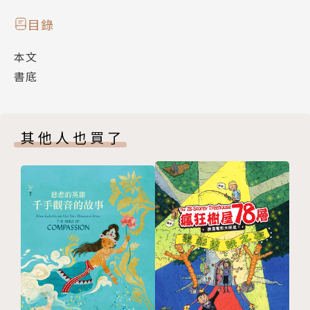
係，她下班後就能陪我好好玩了!
目錄
故事書裡的小小孩一改離開媽媽就哭哭啼啼的常見形
本文
象，不但絲毫沒有分離焦慮，還很期待媽媽去上班。這
書底
個故事揭示了解決孩子分離焦慮的解答，答案出乎意料
地簡單，那就是「有耐心的溝通」。
其他人也買了
媽媽不吝於表達自己對孩子的愛，願意用簡單易懂的語
言告訴孩子，媽媽有多想你、多愛你，進而讓孩子理
解，暫時性的分離沒有那麼可怕。孩子知道短暫的分離
並不是永久地從雙親身邊離開後，也就不會一直哭鬧
了。身為家長的我們可千萬不要因為對象是小小孩，誤
認為他們聽不懂，而忽略了親子溝通的重要性。
作者介紹