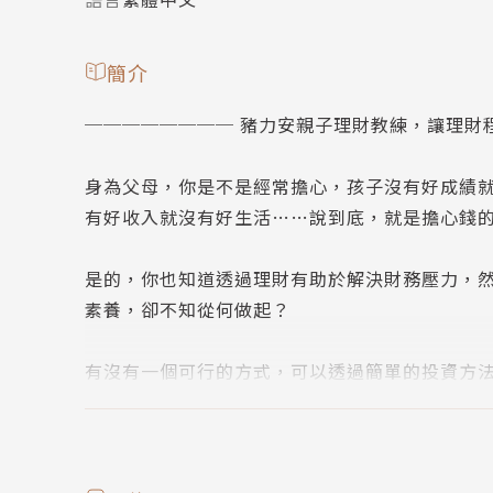
簡介
──────── 豬力安親子理財教練，讓理財
身為父母，你是不是經常擔心，孩子沒有好成績
有好收入就沒有好生活……說到底，就是擔心錢
是的，你也知道透過理財有助於解決財務壓力，
素養，卻不知從何做起？
有沒有一個可行的方式，可以透過簡單的投資方
富贏家的投資指南，也是一本教家長怎麼和孩子
▍以孩子的視角，教大人怎麼和孩子談理財