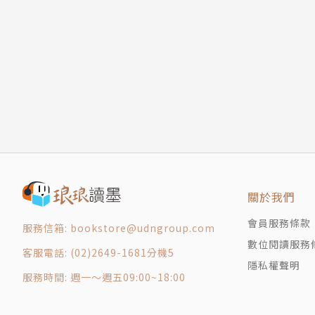
2-4｜行動支出： 釐清使用高價品的需求
因應高通膨、低利率的未來，一起協助孩子建立
2-5｜教育支出： 學習也是一種投資
2-6｜娛樂支出： 每月提撥預算存旅遊金
★★專文推薦★★
2-7｜醫療支出： 保險別與投資混為一談
書裡面建議了爸媽可以跟孩子做什麼樣的討論，
2-8｜支出總體檢： 釐清合理預算目標
和老師們！
2-9｜和孩子談詐騙： 別掉入金錢陷阱
──無界塾創辦人、PaGamO 創辦人 葉丙成
2-10｜備妥「理財成績單」 避免入不敷出
第3課｜和孩子談金融世界：通膨、利率和生活密
唯有小孩認知理財是一件有趣的事情，才能讓他
3-1｜認識貨幣： 從貝殼進化到虛擬貨幣
係，真可謂一舉兩得。
3-2｜認識銀行： 了解「信用」的重要
關於我們
──智富月刊和財訊雙週刊專欄作家 愛榭克
3-3｜認識利率： 錢會滾錢、債會生債
會員服務條款
服務信箱: bookstore@udngroup.com
3-4｜認識通膨： 物價為什麼會上漲？
★★聯名推薦（依姓氏筆畫）★★
數位閱讀服務
3-5｜認識中央銀行： 維持國家經濟穩定的舵手
客服電話: (02)2649-1681分機5
江季芸｜《跟著晴晴學生活理財》作者
隱私權聲明
第4課｜和孩子談投資：認識資產與負債的基本觀
施昇輝｜樂活大叔、暢銷財經作家
服務時間: 週一～週五09:00~18:00
4-1｜透過資產負債表 可以了解財務狀況
張瑜珊｜PChome 網路家庭執行長
4-2｜財富成長關鍵 增加好資產、減少壞負債