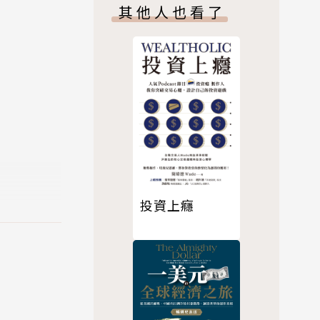
也不懂理財
其他人也看了
循序漸進認
用定期定額
的預備與規
投資上癮
成從小做