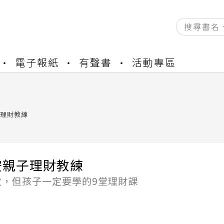
資產合併結果查詢
電子報紙
有聲書
活動專區
練提醒
書櫃開通申請
與資產合併申請圖文教學
資產合併結果查詢
理財教練
練提醒
安親子理財教練
教，但孩子一定要學的9堂理財課