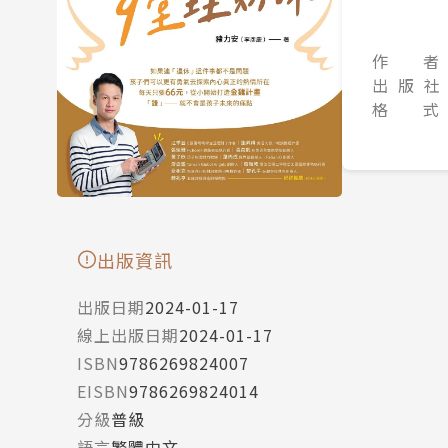
作 者
出 版 社
格 式
出版資訊
出版日期
2024-01-17
線上出版日期
2024-01-17
ISBN
9786269824007
EISBN
9786269824014
分級
普級
語言
繁體中文