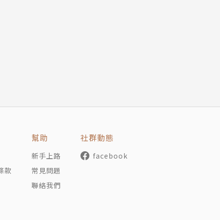
未來所需的理財素養！
讓孩子對理財跟金融更有概念，衷心推薦給也認同理財教育重
不可分
們靜下心來領略其奧秘。在學習理財知識的同時，又大大增進
幫助
社群動態
新手上路
facebook
條款
常見問題
聯絡我們
念