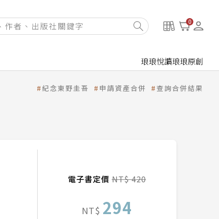
0
琅琅悅讀
琅琅原創
紀念東野圭吾
申請資產合併
查詢合併結果
電子書定價
NT$ 420
294
NT$