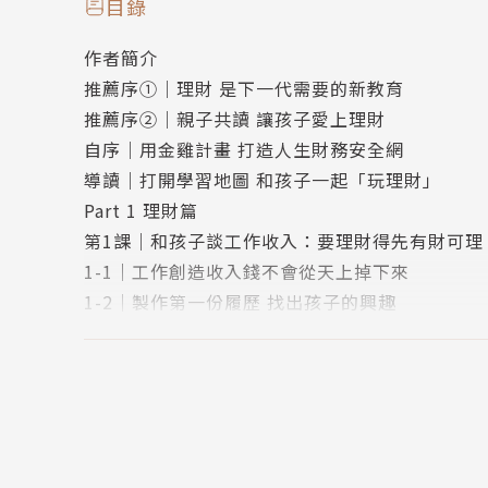
即使是投資專家，可能因為太熟悉財經知識，反
目錄
的家長，經常避而不談。
作者簡介
推薦序➀｜理財 是下一代需要的新教育
然而「理財」是一門學校沒有教，但孩子必須學
推薦序➁｜親子共讀 讓孩子愛上理財
識金融世界，從中探索對未來的規劃。
自序｜用金雞計畫 打造人生財務安全網
導讀｜打開學習地圖 和孩子一起「玩理財」
▍每天66元，善用時間複利，每個孩子都是身價
Part 1 理財篇
孩子最大的資產是「時間」，而66元是每天買1
第1課｜和孩子談工作收入：要理財得先有財可理
方式投入大盤指數型ETF，不需要成為投資專家
1-1｜工作創造收入錢不會從天上掉下來
劃。
1-2｜製作第一份履歷 找出孩子的興趣
1-3｜從4項工作分類 建立被動收入觀念
當孩子知道人生不用再為錢煩惱，就可以更勇敢
1-4｜用零用錢制度 為理財教育啟蒙
第2課｜和孩子談消費支出：從食衣住行認識預算
▍讓孩子學會珍惜與感謝，成為「雙重富豪」！
2-1｜飲食支出： 從消費過程建立價值觀
透過理財教育和利他思維的啟發，讓孩子除了學
2-2｜衣服支出： 以季為單位規劃預算
起，長大後成為財務與心靈上的「雙重富豪」。
2-3｜住房支出： 從大筆消費認識分期付款