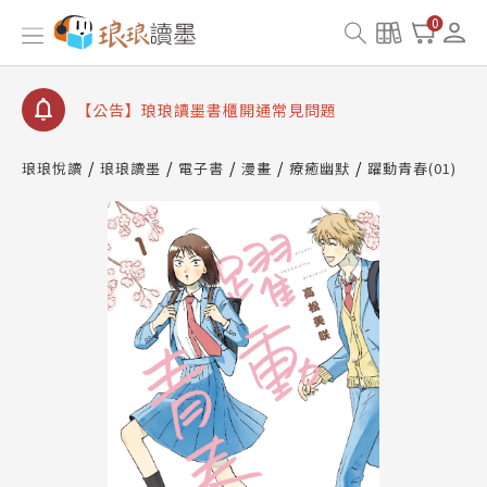
【公告】因 Readmoo 讀墨系統維護中，本站同步暫
0
停部分閱讀服務
【公告】琅琅讀墨數位閱讀資產合併與書櫃開通申請
【公告】琅琅讀墨書櫃開通常見問題
【公告】琅琅讀墨 3 分鐘完成書櫃開通與資產合併申
請圖文教學
琅琅悅讀
琅琅讀墨
電子書
漫畫
療癒幽默
躍動青春(01)
【公告】琅琅書店服務升級重要說明及資產合併結果
查詢
【公告】因 Readmoo 讀墨系統維護中，本站同步暫
停部分閱讀服務