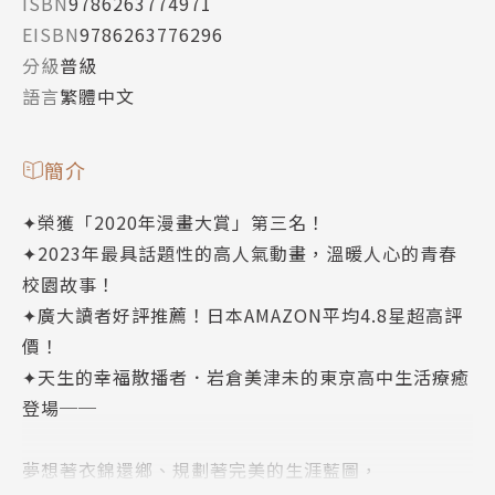
ISBN
9786263774971
EISBN
9786263776296
分級
普級
語言
繁體中文
簡介
✦榮獲「2020年漫畫大賞」第三名！
✦2023年最具話題性的高人氣動畫，溫暖人心的青春
校園故事！
✦廣大讀者好評推薦！日本AMAZON平均4.8星超高評
價！
✦天生的幸福散播者．岩倉美津未的東京高中生活療癒
登場──
夢想著衣錦還鄉、規劃著完美的生涯藍圖，