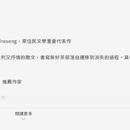
dreseng，原住民文學重要代表作
批判又抒情的散文，書寫新好茶部落自遷移到消失的過程。其
，推薦作家
事長）
授）
閱讀更多
他們會紛紛上山回家，原鄉會給他們──一切！