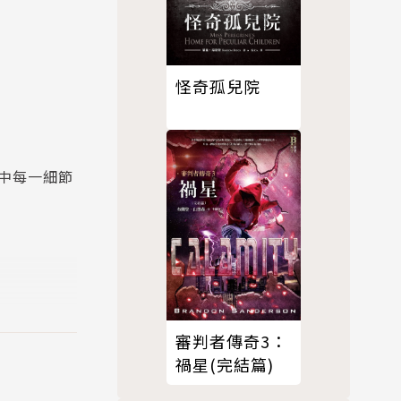
怪奇孤兒院
中每一細節
審判者傳奇3：
禍星(完結篇)