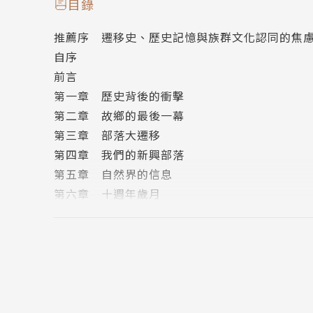
目錄
沒有一個村落像我們遭遇得那麼徹底又悽慘。別
推薦序 遷移史、歷史記憶與族群文化認同的焦
部安人的村落連影子都完全徹底不見了，就如一
自序
後，完全看不出曾有一絲存在的模樣。當我們把
前言
滴，也只能以淚水收場。
第一章 歷史背後的衝擊
──奧崴尼‧卡勒盛
第二章 故鄉的最後一幕
第三章 部落大遷移
繼《神祕的消失》後，奧崴尼‧卡勒盛以親身體
第四章 我們的新興部落
程。這是一本血淚之書，其中每一細節都是書中
第五章 自然界的信息
尋、修築、開闢回到原鄉古茶布安之路，內心深
第六章 十週年歲月
在把「夢土」種植在現實裡。
第七章 我們的母校消失
──舞鶴(台灣重要小說家)
第八章 屬哩咕烙子民的豐年祭
第九章 原始傳統雕刻家凋零了
第十章 天災的來臨
1996年賀伯颱風，土石流第一次淹没了台灣屏
第十一章 首次去拜訪安置中心
經不見。七、八百年間，在舊好茶的父祖傳說中顯
第十二章 故鄉的災情