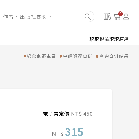
0
琅琅悅讀
琅琅原創
紀念東野圭吾
申請資產合併
查詢合併結果
電子書定價
NT$ 450
315
NT$