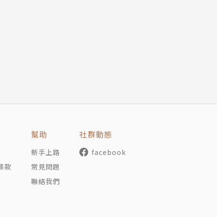
家鄉破碎，原鄉無法居住，甚至消失，魯凱族好茶部落是近年
更反應了台灣山林自然的被破壞，我們共同的居住環境遭受到
描述綿密的散文，記載魯凱好茶部落這一段消失的過程，以及
奧援，並一磚一石由部落人自己扛上山，把原本破碎無從尋踏
。對於一個曾在我們土地上存在的部落的消失，本書的記錄彌
呈現動人的一景。
幫助
社群動態
新手上路
facebook
條款
常見問題
聯絡我們
年入學於該部落的國民小學，直到1958年國小畢業之後，隨著父
池鄉的三育基督書院附屬中學念初中、高中。