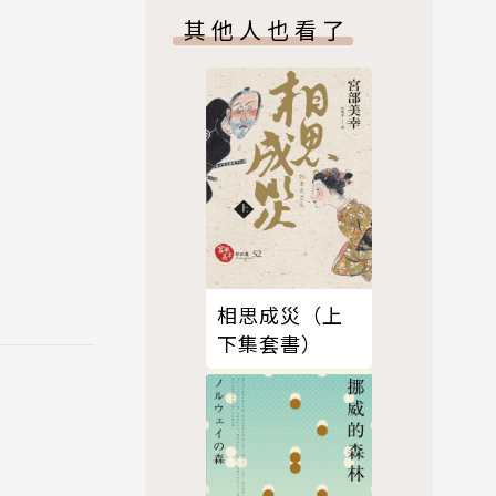
其他人也看了
懷。但古茶
浪來襲之
往的點點滴
到消失的過
的山河裡重
的傳人，正
相思成災（上
下集套書）
的大岩石已
嚴重，到2