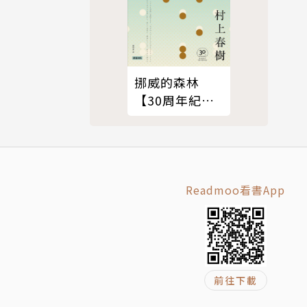
最令人印象
如何的危
挪威的森林
【30周年紀念
作者卡勒盛
版】
的回鄉山
足珍貴；對
Readmoo看書App
母親學習務
前往下載