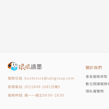
008年淹沒了好茶村？
第十三章 在嘟啦勒歌樂的最後一夜
第十四章 莫拉克颱風之夜
原住民部落這幾年，因為天災，更有人禍，導至
第十五章 哎～依！我故鄉
深刻的代表。它不只是魯凱原住民自己的事，它
第十六章 我們要往何處？
機，提醒我們回來自省與關心。
第十七章 尋找回家的路
第十八章 探勘羊腸小徑
這本書以作者自己的親身體驗，用批判又抒情、
第十九章 探勘斷崖小徑
如何與部落有心重建回鄉之路的族人，艱難尋找
第二十章 斷崖小徑施工的情形
路，用血汗鋪出一條讓後代子孫可以回鄉的道路
第二十一章 古道的價值意義
於原住民渴望回鄉的自造道路心血，本書為我們
第二十二章 禮納里的時代來臨
關於我們
第二十三章 祖先的巴哩屋也消失了
作者簡介
會員服務條款
服務信箱: bookstore@udngroup.com
結語
數位閱讀服務
客服電話: (02)2649-1681分機5
奧崴尼‧卡勒盛Auvinni Kadreseng
隱私權聲明
西元1945年11月15日出生於舊好茶。1952
服務時間: 週一～週五09:00~18:00
農和狩獵。1961年之後離開家鄉到位於南投魚