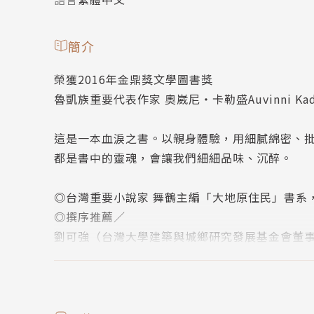
簡介
榮獲2016年金鼎獎文學圖書獎
魯凱族重要代表作家 奧崴尼‧卡勒盛Auvinni Ka
這是一本血淚之書。以親身體驗，用細膩綿密、
都是書中的靈魂，會讓我們細細品味、沉醉。
◎台灣重要小說家 舞鶴主編「大地原住民」書系
◎撰序推薦／
劉可強（台灣大學建築與城鄉研究發展基金會董
王應棠（東華大學課程設計與潛能開發學系副教
當有一天我們的年輕人厭倦了都市的貨幣文化，