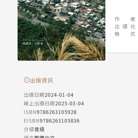
作 者
出 版 社
格 式
出版資訊
出版日期
2024-01-04
線上出版日期
2025-03-04
ISBN
9786263105928
EISBN
9786263105836
分級
普級
語言
繁體中文