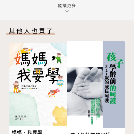
生寶寶，是勇敢走入愛的旅程
閱讀更多
擬定一份生產計畫
「不需要坐擁金山銀山，每個家庭都一樣可以帶出情緒
老公陪產嗎？多與另一半溝通就對了
平穩、個性樂觀、挫折容忍度高，對學習有熱誠、有責
其他人也買了
萬一生產過程不順利，怎麼辦？
任感、有創造力，並擁有同理能力的孩子。」孫明儀
第2部 生產與滿月：不糾結、不勉強、不自責，允許
說：「重視寶寶心理健康，才是真正贏在起跑點。」
自己不完美
生產完，讓自己好好休息很重要
本書精采重點──
母奶好，配方奶也好，千萬別糾結
＊寶寶從來不要爸媽犧牲自我，只是要爸媽及時回應生
不要將自己的「成功」綁在「足夠的母乳」上
理及情感上的需求而已。
把握坐月子時間，做自己愛做的事
可以告訴我，寶寶為什麼一直哭嗎？
回應孩子的情感需求，是父母最重要的工作。父母的回
接受不完美，好好珍惜這些手忙腳亂
應，能讓孩子擁有愛的能力，能積極、有自信、有活力
把握兩個關鍵時刻，給孩子愛與溫暖
地擁有自己的生活。
心平氣和，同理寶寶的哭
超有效五招：包、搖、吸、側、噓
不需要完美，我們只要當「夠好」的爸媽
寶寶在想什麼？百分之四十的爸媽都猜錯
媽媽，我要學