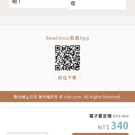
吧！
母
帶養能夠優雅從容嗎？可以
作者簡介
累積自己當爸媽的信心與直覺
產後感覺情緒不是很好，是憂鬱嗎？
孫明儀
產後憂鬱症的症狀
Readmoo看書App
如何面對揮之不去的恐怖與無力感
英國倫敦大學學院（University College London）
新手爸爸也會有產後憂鬱嗎？會
精神分析學派發展心理學碩士、美國密西根大學（Uni
第5部 ○到一歲：穩住寶寶情緒，不犧牲的快樂陪伴
versity of Michigan-Ann Arbor）社會工作碩士。曾
健康陪伴發展中的寶寶
任美國密西根州嬰幼兒心理健康治療師，針對特殊兒提
新手爸媽第一年的帶養挑戰
供地板時間治療。擁有美國密西根州與伊利諾州臨床社
前往下載
聽到寶寶哭，該戰還是逃？
工師執照，以及台灣社工師執照。五年全職帶兩個寶寶
視覺安撫、聽覺安撫及觸覺安撫
的經驗，十餘年嬰幼兒心理臨床工作與臨床督導經驗。
聯合線上公司 著作權所有 © udn.com. All Rights Reserved.
深呼吸，讓自己情緒平穩
現任台灣新生兒科醫學會母嬰關係委員會約聘顧問、映
寶寶不要你的犧牲，要的是你的回應
安社會工作師事務所負責人。
寶寶有安全感，就會勇敢探索與學習
電子書定價
NT$ 460
340
挑一件事，每天花二十分鐘
因為深信早期依附關係對日後身心發展的重要性，因此
NT$
看！寶寶正在培養這五種能力
對推廣嬰幼兒的心理健康有著莫大的熱誠，希望協助爸