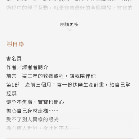
過程中的親子互動，就是寶寶最好的全腦開發，寶寶的
心智發展會因為你的愛與互動，有了豐富的刺激。
閱讀更多
具備豐富專業的孫明儀老師，將陪伴身為爸媽的你，一
起觀察寶寶的天生氣質，嘗試不同的安撫形式，慢慢累
目錄
積經驗了解寶寶。而你也能夠建立起當爸媽的信心，以
書名頁
及當爸媽的直覺，最終，你會驕傲而自豪的說：我了解
作者／譯者者簡介
我的孩子！你不僅是陪伴寶寶，同時也將是「重新發
前言 這三年的教養旅程，讓我陪伴你
現」這個世界的一次機會。
第1部 產前三個月：寫一份快樂生產計畫，給自己掌
控感
作者孫明儀老師是台灣學有專精的嬰幼兒心智健康治療
懷孕不焦慮，寶寶也開心
師，也曾經當過五年全職媽媽。最大的願望是幫助更多
擔心自己身材走樣……
家庭，擁有健康而互動良好的親子關係。目前也正參與
受不了別人異樣的眼光
及推動數項計畫，致力協助台灣嬰幼兒心理健康領域的
擔心兩人世界，從此回不去……
專業發展。《愛上當爸媽這件事》是她引領讀者進入嬰
養成自我覺察的習慣，找回生活中的掌控感
幼兒心理的第一本入門書。