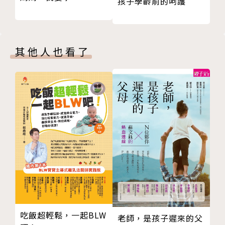
孩子學齡前的呵護
互動中提供刺激，幫助寶寶神經元連結與身心發展
＊要引導，而不是催促寶寶長大！
第3部 建立帶養團隊：以溝通、尊重、理解，培養神
隊友
「我想透過這本書，陪伴你從懷孕那一刻開始，慢慢地
其他人也看了
在帶養寶寶的辛苦裡，體諒彼此
成為自己想要的那種爸媽，
鼓勵另一半，摸索屬於他的親子關係
讓你跟孩子相處時，感覺溫暖放鬆，全家人都能在相愛
分工時，該注意哪些重點？
的循環裡感覺幸福。」
寶寶出生後，兩人感情變了，怎麼辦？
──孫明儀
與長輩共處，要懂得滾動式修正
自己的父母自己溝通，溝通前夫妻先達成共識
本書特色
別在氣頭上對話，別把不愉快牽拖另一半
長輩對寶寶過度寵愛，如何取得共識？
＊作者為衛福部、市立聯合醫院等單位資深講師，經驗
第4部 轉念：觀照成為爸媽後的內心改變
豐富學員眾多。
放下「應該」，那是教養挫折的最大來源
＊為實用工具書，可供新手父母使用三年，隨時翻閱。
你一點都不糟糕，你只是累了
＊提出「爸媽心靜，寶寶就靜心」等多項開創性教養重
育兒過程如何維持平穩情緒
點。
吃飯超輕鬆，一起BLW
老師，是孩子遲來的父
不需要完美，我們只要當「夠好」的爸媽