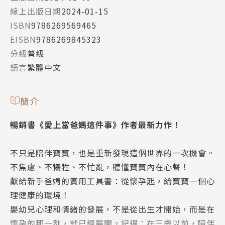
線上出版日期
2024-01-15
ISBN
9786269569465
EISBN
9786269845323
分級
普級
語言
繁體中文
簡介
暢銷書《愛上當爸媽這件事》作者最新力作！
不只是陪伴寶寶，也是重新發現這個世界的一次機會。
不焦慮、不犧牲、不忙亂，聽懂寶寶內在心聲！
獻給新手爸媽的實用工具書：從懷孕起，給寶寶一個心
理健康的環境！
嬰幼兒心理和情緒的發展，不是從出生才開始，而是在
懷孕的那一刻，就已經展開。記得：在三歲以前，陪伴