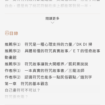
自由，還是有了桃花符躺在床上都能等到另一半。
符咒類型眾多，有的求財、有的求偶，還有的求死，每
閱讀更多
一張符就是一則故事，本書從招財、愛情桃花、人際關
係等方面介紹各符咒的使用方式及真實案例故事，以及
目錄
告訴讀者應有的觀念與心態。
推薦序⑴ 符咒是一種心理支持的力量／DK DI 掃
推薦序⑵ 具體易懂的符咒真實故事／ＥＴ的怪奇故事
作者簡介
動畫館
推薦序⑶ 符咒故事讓我大開眼界／凱莉粟說說
三龍法師（張育智）
作者序⑴ 一本真實的符咒故事書／三龍法師
作者序⑵ 認識符咒也能多一點民俗觀點／錯別字
符咒法師
第一章 符咒的基本觀念
南華大學生死學系畢業
自己畫符可不可以？
台灣省堪輿命理協會 榮譽理事長
符咒要充電？
嗣漢天師府 上清五雷經籙 提派大法師
命理師是不是短命？
中華台灣道教協會 榮譽副理事長