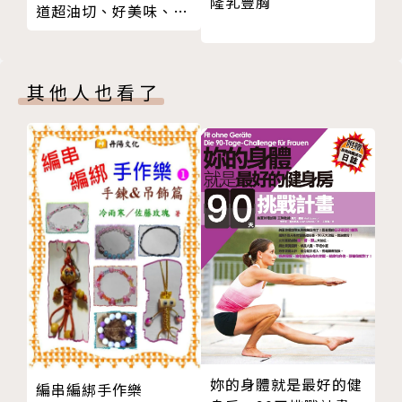
隆乳豐胸
道超油切、好美味、零
五雷符
Fb新聞主播 賴正鎧/錯別字
失誤的氣炸鍋省時食譜
玄官定神符
www.facebook.com/zhuobizi
鎮宅符
其他人也看了
第六章 特殊／冷門符
YT頻道 靈異錯別字
引鬼入宅符
www.youtube.com/@ctiwugei/featured
天羅地網符
化骨符
消除瘡腫符
第七章 法事科儀
官司符
斬桃花符
招財符、人緣符、平安符、防小人符使用說明
版權頁
妳的身體就是最好的健
編串編綁手作樂