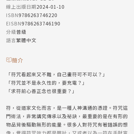
線上出版日期
2024-01-10
ISBN
9786263746220
EISBN
9786263746190
分級
普級
語言
繁體中文
簡介
「符咒看起來又不難，自己畫符可不可以？」
「符咒並不是永久性的，要充電？」
「求符前心善正念也很重要？」
符，從道家文化而言，是一種人神溝通的憑證。符咒這
門術法，非常講究傳承以及祕訣，最重要的是在有形的
物品背後驅動無形的能量。很多人對符咒有著錯誤的想
像，覺得符咒效力都是瞎扯，又或者以為一符在手財富