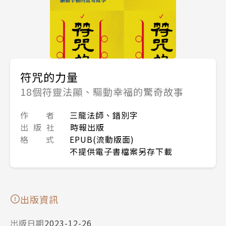
符咒的力量
18個符靈法顯、驅動幸福的驚奇故事
作 者
三龍法師、錯別字
出 版 社
時報出版
格 式
EPUB(流動版面)
不提供電子書檔案另存下載
出版資訊
出版日期
2023-12-26