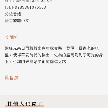
線上出版日期
2024-01-04
ISBN
9789861075563
分級
普級
語言
繁體中文
簡介
近藤光某日再爺爺家倉庫挖寶時，發現一個古老的棋
盤，使得平安時代的棋士‧佐為的靈魂附到了阿光的身
上，也讓阿光開始了他的圍棋之路。
目錄
其他人也買了