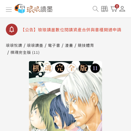
【公告】因 Readmoo 讀墨系統維護中，本站同步暫
0
停部分閱讀服務
【公告】琅琅讀墨數位閱讀資產合併與書櫃開通申請
【公告】琅琅讀墨書櫃開通常見問題
【公告】琅琅讀墨 3 分鐘完成書櫃開通與資產合併申
請圖文教學
琅琅悅讀
琅琅讀墨
電子書
漫畫
競技體育
【公告】琅琅書店服務升級重要說明及資產合併結果
棋魂完全版 (11)
查詢
【公告】因 Readmoo 讀墨系統維護中，本站同步暫
停部分閱讀服務