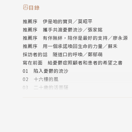
「環境不是我們能控制的，但要不要笑是自己可
目錄
從台大退休。除了安排太太接受精神科的專業醫
推薦序 伊是咱的寶貝／莫昭平
劇、出遊，鼓勵她寫下「煩惱筆記本」……經過
推薦序 攜手共渡憂鬱流沙／張家銘
推薦序 有伴無絆，陪伴是最好的支持／廖永源
罹患憂鬱症不是誰的錯，只是大腦生病了。身為
推薦序 用一個承諾喚回生命的力量／蘇禾
曙光。
採訪者的話 隧道口的呼喚／鄭郁萌
寫在前面 給憂鬱症照顧者和患者的希望之書
作者簡介
01 陷入憂鬱的流沙
02 十六樓的風
王素梅
03 二十歲的活菩薩
04 不叛逆的青春期
成大電機碩士。
05 我的另一半是「Yes Girl」
06 為什麼是我？──當憂鬱症來敲門
在大家族中成長，養成了隱忍求全、堅毅不拔的
07 馬里亞納海溝下的掙扎
患者與家人。
08 伊是咱的寶貝