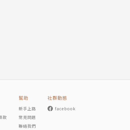
教授，是國際知名IC設計專家，也是台灣創新創業教育及AI
谷。
、台灣醫療新聞獎等。
幫助
社群動態
新手上路
facebook
條款
常見問題
聯絡我們