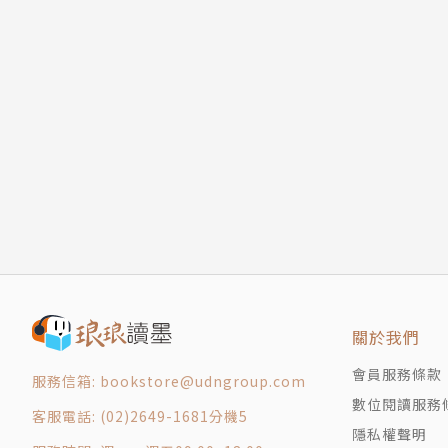
09 最熟悉的陌生人
陳良基
10 我很痛苦，但是我不孤獨
11 我的重生派對
曾任科技部長、台大副校長，現為台大電機系名譽
12 照顧者的勇氣
手。他以守護者的身分，陪伴另一半走過憂鬱幽
13 善念的循環
著有《創新的人生》。
14 那些令我又愛又恨的小丸子
15 當整個世界靜止下來
採訪 鄭郁萌
16 學習整理人生行囊
17 雖然想死也沒關係
成大中文畢、輔大傳播碩士。
18 深海裡的回音
曾獲洪醒夫小說獎、林榮三文學獎、卓越新聞獎
19 我心底的歌
目前任職媒體。
20 給責任重大的守護者
關於我們
致謝
會員服務條款
版權頁
服務信箱: bookstore@udngroup.com
數位閱讀服務
客服電話: (02)2649-1681分機5
隱私權聲明