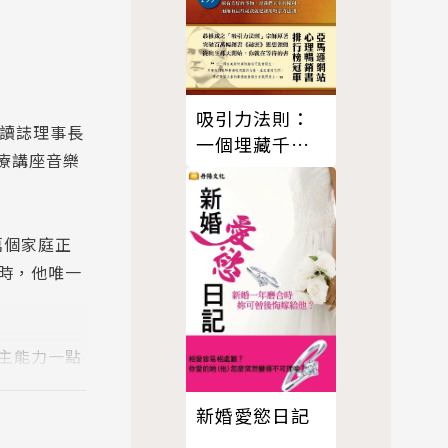
吸引力法則：
閱讀誌理事長
一個埋藏千年
療講座音樂
從上帝到不知
來源的能量
萬個家庭正
時，他唯一
主能力一點
漸空白，更
新婚愛慾日記