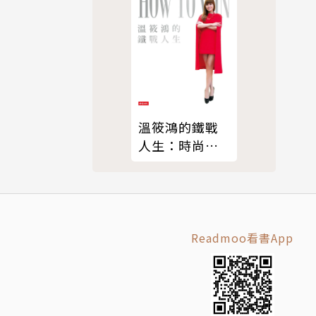
的重要推
溫筱鴻的鐵戰
人生：時尚
CEO的18堂職
場實戰課
Readmoo看書App