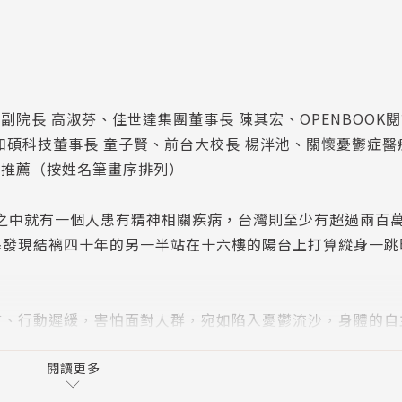
副院長 高淑芬、佳世達集團董事長 陳其宏、OPENBOOK
和碩科技董事長 童子賢、前台大校長 楊泮池、關懷憂鬱症醫
心推薦（按姓名筆畫序排列）
之中就有一個人患有精神相關疾病，台灣則至少有超過兩百
基發現結褵四十年的另一半站在十六樓的陽台上打算縱身一跳
言、行動遲緩，害怕面對人群，宛如陷入憂鬱流沙，身體的自
她越是心急、越是掙扎，就陷得越深；藥物副作用使得記憶漸
閱讀更多