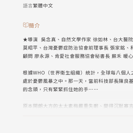
語言
繁體中文
簡介
★導演 吳念真、自然文學作家 徐如林、台大醫院
莫昭平、台灣憂鬱症防治協會前理事長 張家銘、
顧問 廖永源、肯愛社會服務協會秘書長 蘇禾 暖
根據WHO（世界衛生組織）統計，全球每八個人
處於憂鬱風暴之中。那一天，當前科技部長陳良
的念頭，只有緊緊抓住她的手……
原本開朗大方的太太素梅嚴重失眠、變得沉默寡
一滴地流失了，而自信心、安全感也跟潰堤。當
令她感到失落。