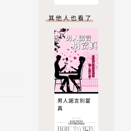
職位，提前
做運動、追
其他人也看了
來了。
看見痊癒的
男人諾言別當
真
鬱症所苦的