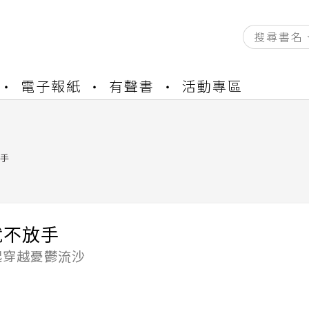
資產合併結果查詢
電子報紙
有聲書
活動專區
中，本站同步暫停部分閱讀服務
書櫃開通申請
與資產合併申請圖文教學
資產合併結果查詢
手
中，本站同步暫停部分閱讀服務
就不放手
起穿越憂鬱流沙