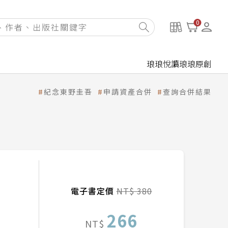
0
琅琅悅讀
琅琅原創
紀念東野圭吾
申請資產合併
查詢合併結果
電子書定價
NT$ 380
266
NT$