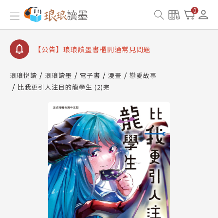
【公告】因 Readmoo 讀墨系統維護中，本站同步暫
0
停部分閱讀服務
【公告】琅琅讀墨數位閱讀資產合併與書櫃開通申請
【公告】琅琅讀墨書櫃開通常見問題
【公告】琅琅讀墨 3 分鐘完成書櫃開通與資產合併申
請圖文教學
琅琅悅讀
琅琅讀墨
電子書
漫畫
戀愛故事
【公告】琅琅書店服務升級重要說明及資產合併結果
比我更引人注目的龍學生 (2)完
查詢
【公告】因 Readmoo 讀墨系統維護中，本站同步暫
停部分閱讀服務