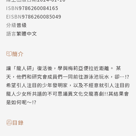
ISBN
9786260084165
EISBN
9786260085049
分級
普級
語言
繁體中文
簡介
讓「龍人研」復活後，學與梅莉亞便拉近距離。 某
天，他們和研究會成員們一同前往游泳池玩水，卻…!?
希望引人注目的少年發明家，以及不經意就引人注目的
龍人少女所共譜的不可思議異文化交龍喜劇!!其結果會
是如何呢～!?
目錄