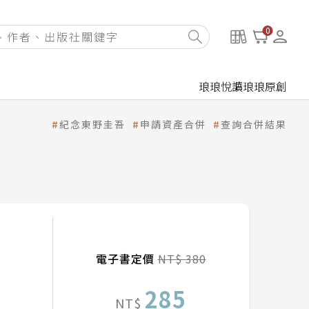
0
琅琅悅讀
琅琅原創
紀念東野圭吾
申請資產合併
查詢合併結果
電子書定價
NT$ 380
285
NT$