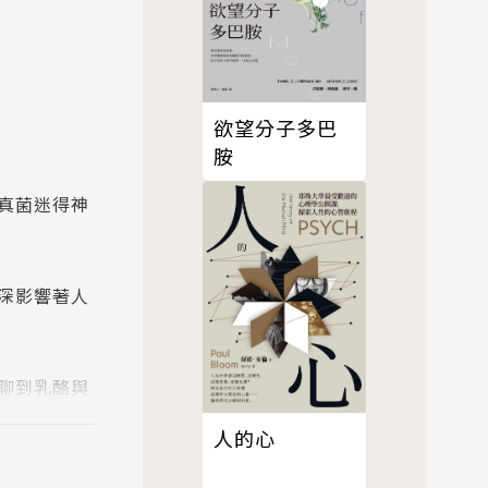
欲望分子多巴
胺
真菌迷得神
深影響著人
聊到乳酪與
帶來無數文
人的心
你愛上這種