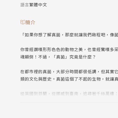
語言
繁體中文
簡介
「如果你想了解真菌，那麼就讓我們啟程吧，像
你曾經讚嘆形形色色的動物之美，也曾經驚嘆多
魂顛倒！不過，「真菌」究竟是什麼？
在都市裡的真菌，大部分時間都很低調，但其實
類的文化與歷史。真菌這個了不起的生物，就讓
從英國到芬蘭，從挪威到臺南，追尋著千絲萬縷
農業演變，觀察金針菇來探討重力，光、電、音
明進程的真菌同時也是古文物的剋星……大大小
了不起的生物。