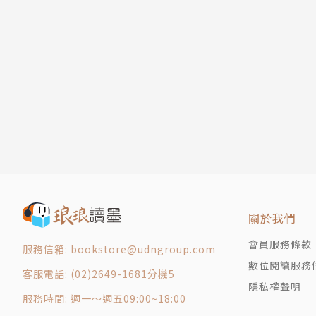
太空之旅
養活一代臺灣人
雷公菇傳奇
重金屬不搖滾
第四部 臺南
水仙宮市場
被吃掉的文化遺產
雕梁畫棟有真菌
未來菇舍
第五部 在任何地方與真菌的相遇
在腐生的日子裡
關於我們
食物的逆襲
會員服務條款
辛巴的蟲子大餐
服務信箱: bookstore@udngroup.com
數位閱讀服務
未來肉
客服電話: (02)2649-1681分機5
真菌學系
隱私權聲明
服務時間: 週一～週五09:00~18:00
後記