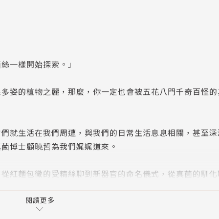
菌絲一樣開始探索。」
采多姿的植物之麗，那麼，你一定也會被五花八門千奇百怪的
它們就生活在我們周遭，與我們的日常生活息息相關，甚至深
真菌博士顧曉哲為我們娓娓道來。
：從紅麵包黴的受精絲聊到新器官的命名儀式，從真菌的馴化
樂對真菌有什麼影響？臺灣的養菇產業竟曾經為世界之最，而
小的迷人菇事，讀來又哭又笑或聞之色變的精采內幕，保證讓
閱讀更多