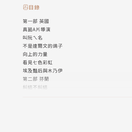
目錄
作者簡介
第一部 英國
真菌A片導演
顧曉哲
叫阮ㄟ名
「我不是正在研究菇，就是在前往研究菇的路上
不是達爾文的鴿子
國家，旅居英國與芬蘭有十載，迷戀並追尋極光
向上的力量
翻譯《真菌大未來》等科普著作。
看見七色彩虹
埃及豔后與木乃伊
第二部 芬蘭
糾結不糾結
靈芝王與靈芝
吾自水中來
呼吸一口溫度
留在車諾比
第三部 臺北