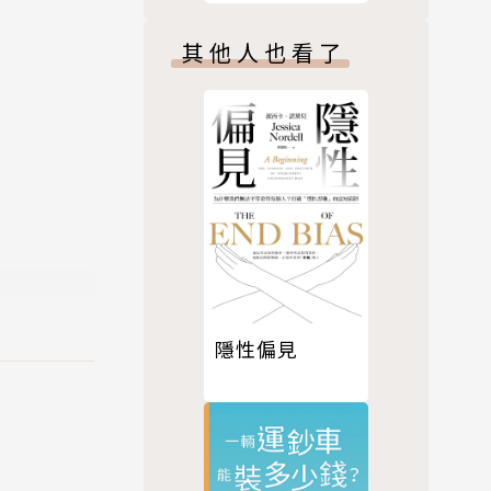
其他人也看了
過二十幾個
喚雨史》，
隱性偏見