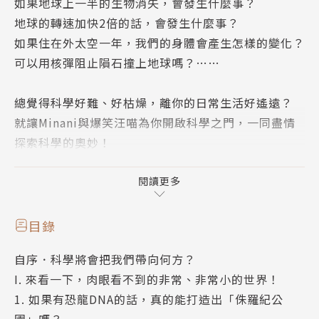
如果地球上一半的生物消失，會發生什麼事？
地球的轉速加快2倍的話，會發生什麼事？
如果住在外太空一年，我們的身體會產生怎樣的變化？
可以用核彈阻止隕石撞上地球嗎？……
總覺得科學好難、好枯燥，離你的日常生活好遙遠？
就讓Minani與爆笑汪喵為你開啟科學之門，一同盡情
探索科學的奧妙！
為了讓大家能用有趣的方式了解科學知識，知識型網紅
閱讀更多
「知識人Minani」以他頻道上的內容為骨幹，加入影
片難以完整呈現的科學發展脈絡，並以簡單易懂的文
目錄
字、吸睛逗趣的漫畫，帶你進入小至細胞、大至宇宙的
自序．科學將會把我們帶向何方？
科學研究現場。一路上，還有搞笑的狗狗吉龍和貓咪萌
I. 來看一下，肉眼看不到的非常、非常小的世界！
萌來相伴！
1. 如果有恐龍DNA的話，真的能打造出「侏羅紀公
園」嗎？