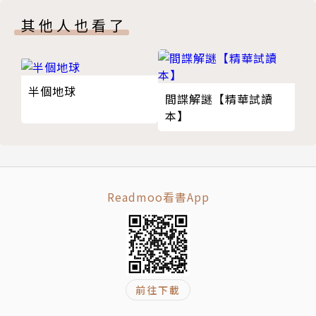
大邱中醫系畢業後，我在升學社擔任大學考試、教育內
14. 如果住在外太空1年的話，我們的身體會產生怎樣
容企劃業務。曾擔任YTN科學《奇怪影像Crazy S》科
其他人也看了
的變化？
學單元固定嘉賓，並被CJ E&M DIA TV選為推薦的KO
15. 太空衣為何如此昂貴？
L頻道，現為YouTube Korea官方Shorts宣傳大使。
16. 可以用核彈阻止隕石撞到地球嗎？
也曾參與製作「Science All」、「鄰居是科學家」、
半個地球
參考文獻
間諜解謎【精華試讀
「科學東亞」等科學媒體的科學內容。著有《越了解越
本】
有用的今日科學故事》（獲選2020年優秀科學圖
書）、《我未來的職業是？》（合著）等書。
Email：skddl0514@naver.com；skddl0514@gma
il.com
Readmoo看書App
（作者為大韓民國最具代表性的知識型網紅，最會有趣
地介紹科學、最能玩轉科學。他挖掘我們在日常生活中
感到好奇的問題所隱含的科學原理，將其製作成有趣的
介紹影片，並獲得廣大觀眾的喜愛。其所經營的YouT
ube科學頻道「知識人Minani」訂閱人數約19.5萬
前往下載
人，累積觀看次數突破1億次〔截至2022年12月〕。