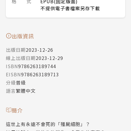
格 式
EPUB(固定版面)
不提供電子書檔案另存下載
出版資訊
出版日期
2023-12-26
線上出版日期
2023-12-29
ISBN
9786263189744
EISBN
9786263189713
分級
普級
語言
繁體中文
簡介
這世上有永遠不會死的「殭屍細胞」？