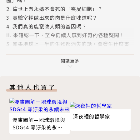
在本書中，你不僅能看到永生細胞的研究發展、人造肉
2. 這世上有永遠不會死的「喪屍細胞」？
的製造過程、MRNA疫苗與其他類型疫苗的差異、大腦
3. 實驗室裡做出來的肉是什麼味道呢？
科學的應用領域……等科學新知；也可以知道：哪位偉
4. 我們真的能竄改人類的基因嗎？
人居然在90年前就預言未來會有人造肉？、每年殺死
II. 來確認一下，至今仍讓人感到好奇的各種疑問！
最多人類的動物是什麼？、太空衣中最貴的裝備是什
5. 如果地球上一半的生物都消失的話，會發生什麼事
麼？……等有趣的豆知識！
呢？
6. 蚊子滅絕的話，會對生態造成什麼影響？
閱讀更多
作者簡介
7. 鳥類如何誘惑異性？
8. 哪一種動物拯救人類最多次？
李民煥
其他人也買了
III. 來回想一下，隱藏在日常生活中的科學故事！
可能是因為我大學時期沉迷於研究發酵工程學，因此我
9. 新冠肺炎疫苗是怎麼製造出來的？
習慣用科學的角度觀看世界，每件事都要問「為什
10. 無人操控的自動駕駛車何時商業化？
麼？」。不知不覺間，我成了科學YouTuber。作為知
11. 我們的大腦在思考時會發生怎樣的變化？
識型網紅，我每天的工作就是發掘新的好奇心，因為我
深夜裡的哲學家
漫畫圖解—地球環境與
12. 尿一直憋到最後會怎樣？
相信一個小小的疑問便可以改變我們生活的社會，也可
SDGs4 零汙染的永續
IV. 來想像一下，從地球到遙遠的宇宙！
以改變人類的未來。
未來
13. 假設地球自轉速度加快2倍的話？