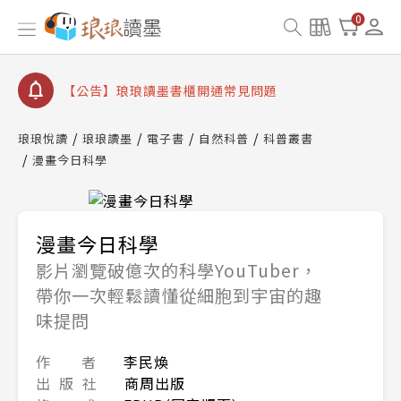
【公告】琅琅書店服務升級重要說明及資產合併結果
0
查詢
【公告】琅琅讀墨數位閱讀資產合併與書櫃開通申請
【公告】琅琅讀墨書櫃開通常見問題
【公告】琅琅讀墨 3 分鐘完成書櫃開通與資產合併申
請圖文教學
琅琅悅讀
琅琅讀墨
電子書
自然科普
科普叢書
【公告】琅琅書店服務升級重要說明及資產合併結果
漫畫今日科學
查詢
【公告】琅琅讀墨數位閱讀資產合併與書櫃開通申請
漫畫今日科學
影片瀏覽破億次的科學YouTuber，
帶你一次輕鬆讀懂從細胞到宇宙的趣
味提問
作 者
李民煥
出 版 社
商周出版