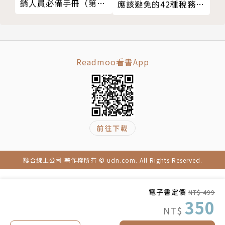
銷人員必備手冊（第二
應該避免的42種稅務風
AI與互聯網的三個區別
※ AI應用的「暗知識」會對經濟與社會造成哪些直接
版）
險
05 颶風襲來——將被顛覆的行業
衝擊？
自動駕駛顛覆移動—10萬億美元的產業
※ 機器學習如何從資料中挖掘暗知識？
醫療與健康——世界上最有經驗的醫生
※ 機器認知將顛覆什麼行業，不同行業裡又有哪些新
Readmoo看書App
智慧金融將導致一大批白領、金領失業
的投資機會和陷阱？
智能時代萬物皆媒，人機協作時代已經來臨
※ 神經網路的基本工作原理與當前最接近商業應用的
智慧城市——「上帝視角」的城市管理
形態
重複體力勞動者將被機器人全面替代
※ AI對哪些行業的衝擊已經或即將發生？哪些行業的A
打通巴比倫塔——黑天鵝殺手級應用
I應用則在目前看不到「取代性」的可能？
前往下載
全方位衝擊
※ AI對人類管理的城市與社會將顛覆性的改變有哪
06 暗知識神蹟——機器能否超越人類
些？
聯合線上公司 著作權所有 © udn.com. All Rights Reserved.
基於深度學習的AI本質
※ ……以及最重要的，你我對這個「許多事務都將由
科研加速
機器治理接管」的時代，該如何因應與準備？
唐詩高手
電子書定價
NT$ 499
350
真假梵谷
特別推薦
NT$
下一場空戰