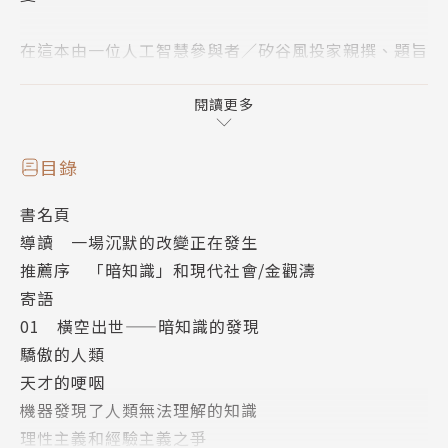
在這本由一位人工智慧參與者／矽谷風投家親撰、題旨
宏大卻又簡鍊解釋了當前科技進程的書中指出，人類或
許永遠能自知「所知有限」，但AI與機器學習的出現，
閱讀更多
則讓我們進入了一個全新的未來領域。作者主張：
目錄
「我們可以預見一幅未來世界的知識圖譜：所有的知識
書名頁
分為兩大類界限分明的知識：人類知識和機器知識。人
導讀 一場沉默的改變正在發生
類的知識如果不可陳述則不可記錄和傳播。但機器發掘
推薦序 「暗知識」和現代社會/金觀濤
出來的知識即使無法陳述和理解也可以記錄並能在機器
寄語
間傳播。這些『暗知識』的表現方式就是一堆看似隨機
01 橫空出世——暗知識的發現
的數位，如一個神經網路的參數集。這些暗知識的傳播
驕傲的人類
方式就是通過網路以光速傳給其他同類的機器。」
天才的哽咽
機器發現了人類無法理解的知識
「暗知識給我們的震撼才剛剛開始。從2012 年開始的
理性主義和經驗主義之爭
短短幾年之內，機器已經創造了下面這些「神蹟」：對