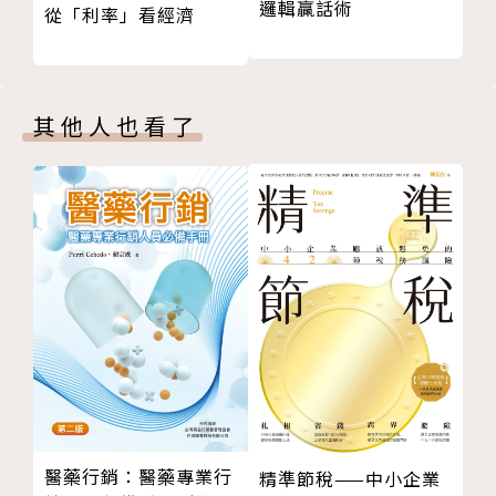
邏輯贏話術
從「利率」看經濟
處理序列資訊的迴圈神經網路
用簡單方式說明白？
AlphaGo與強化學習
神經網路悖論
本書也是一本寫給一般人及非資訊科學專業人士得以理
神經網路五大研究前沿
解AI全局的定義性讀物，作者師從人工智慧的學術大師
其他人也看了
深度學習的局限性
伯納德．威羅，並企圖以知識的概念──「內隱知識」
04 逐鹿矽谷——AI產業爭霸戰
為比喻出發，帶領讀者了解目前AI正在攻堅的方向，這
最新技術巨浪
些人類過去僅能靠想像存在的「聰明機器」是如何學會
AI突破三要素
了人類世界過去無法有效解決的治理需求，它們的背後
金字塔形的產業結構
有何「暗知識」使得機器得以靠傳感器、物聯網累積的
產業的皇冠：演算法
大量資訊及新的機器學習工具做出比人類更卓越、有如
技術制高點：晶片
神蹟般的表現？
生態大戰——程式設計框架的使用和選擇
開源社區與AI生態
看完本書，你將了解：AlphaGo為何得以戰勝人類最
亂世梟雄
傑出的圍棋棋士，而且也將在某些事物上更長期的占據
大衛和哥利亞
「人機對奕」的優勢。本書同時也要解答：
醫藥行銷：醫藥專業行
精準節稅——中小企業
AI的技術推動力