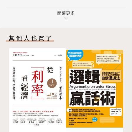
知識的生物學基礎神經元連接
複雜病因的判斷，準確性超過醫生；可以唯妙唯肖地模
可表達的「明知識」
閱讀更多
仿大師作畫、作曲，甚至進行全新的創作，讓人類真假
只可意會的「默知識」
難辨；機器飛行員和人類飛行員模擬空戰，百戰百勝。
既不可感受也不能表達的「暗知識」
……人類將進入一個知識大航海時代，我們將每天發現
其他人也買了
02 榨取數據——機器能學會的知識
新的大陸和無數金銀財寶。」
機器學習明知識
類推學派——機器學習默知識
過去人們總把人工智慧（AI）當成科幻電影中才會出現
機器發現暗知識
的情景，可近年來不斷有人嚴肅的討論這個問題，同時
03 神經網路——萃取隱蔽相關性
也讓我們感到困惑，由於我們總把人工智慧跟虛構的電
從感知器到多層神經網路
影情節連想在一起，也可能是人工智慧可以用來的描述
神經網路模型：滿是旋鈕的黑盒子
事物太多了，從電子計算機、自動駕駛車到智慧醫療，
霧裡下山：訓練機器模型
它已經存在於我們生活中了，可是它到底是什麼？
AlphaGo的「上帝視角」
局部最優：沒到山底怎麼辦
這本書就將告訴你目前所謂的人工智慧是什麼？AI背後
深度學習化繁為簡
許多聽來極度專業又帶有資訊工程最前瞻性的工具及技
化整為零的卷積神經網路
術，如機器學習／卷積網路／深度學習等，到底能不能