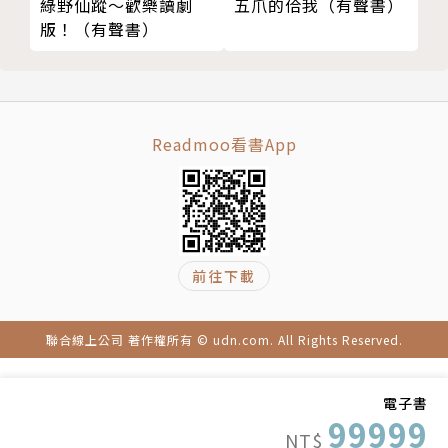
綠野仙蹤～歡樂讀劇
五爪的佮我（有聲書）
譯者簡介：
版！（有聲書）
劉姿君
台大農經系畢業，輔仁大學翻譯學研究所碩士課程修
Readmoo看書App
畢。曾任職於日商及出版社，現為專職譯者。譯有《樹
屋》、《府城的美味時光：台南安閑園的飯桌》、《白
夜行》、《路》等書。
前往下載
聯合線上公司 著作權所有 © udn.com. All Rights Reserved.
電子書
99999
NT$