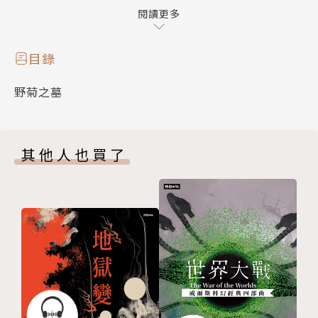
與言行。
閱讀更多
被母親這麼一說後，兩人的關係自此產生了微妙的變
目錄
化：太在意身邊人的言行，反而失去了以往兩人之間無
野菊之墓
暇無垢的純真互動。他們對彼此有了另一層的感覺，一
種愛的感覺。
其他人也買了
這一切母親看在眼裡，她決定提早叫政夫上東京去讀
書。民子好傷心，政夫寫了信向民子表明心跡，並要她
耐心等候他的歸來。只是，天不從人願，之後民子被迫
出嫁，懷孕流產，命喪黃泉。
死去的民子手中還握著當初政夫寫給她的信與照片……