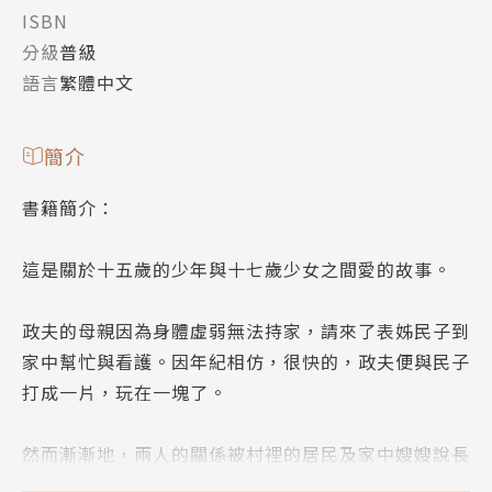
ISBN
分級
普級
語言
繁體中文
簡介
書籍簡介：
這是關於十五歲的少年與十七歲少女之間愛的故事。
政夫的母親因為身體虛弱無法持家，請來了表姊民子到
家中幫忙與看護。因年紀相仿，很快的，政夫便與民子
打成一片，玩在一塊了。
然而漸漸地，兩人的關係被村裡的居民及家中嫂嫂說長
道短了起來。母親特意叫來提醒兩人應注意彼此的身分