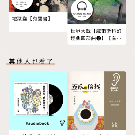
作者簡介：
地獄變【有聲書】
伊藤左千夫（1864-1913）
世界大戰【威爾斯科幻
經典四部曲❷】【有聲
本名幸次郎，生於現今的千葉縣山武市。師承正岡子
書】
規，是日本近代赫赫有名的短歌大師。一九○五年受子
規所提倡的寫生文影響，在俳句雜誌《杜鵑》發表了首
其他人也看了
篇小說〈野菊之墓〉，受到矚目，文學大師夏目潄石也
稱許此作「自然、淡泊、淒美、富野……這樣的小說讀
百遍也不厭倦」，亦被後世評論家視為純愛小說的鼻祖
之一。
一九一三年因腦溢血過世，時年四十九歲。