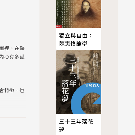
獨立與自由：
陳寅恪論學
園裡、在熱
內心有多孤
會特徵，也
三十三年落花
夢