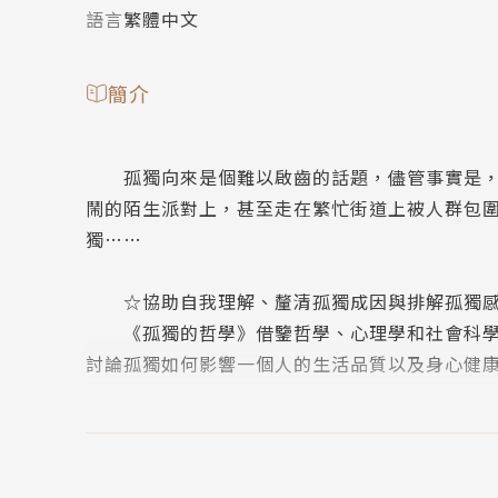
語言
繁體中文
簡介
孤獨向來是個難以啟齒的話題，儘管事實是，有
鬧的陌生派對上，甚至走在繁忙街道上被人群包
獨……
☆協助自我理解、釐清孤獨成因與排解孤獨感
《孤獨的哲學》借鑒哲學、心理學和社會科學的
討論孤獨如何影響一個人的生活品質以及身心健
○1孤獨、單獨與獨處三者有何異同？
○2孤獨是一種現象，還是一種情感？
○3擁有愛情與友情，就不孤獨了嗎？