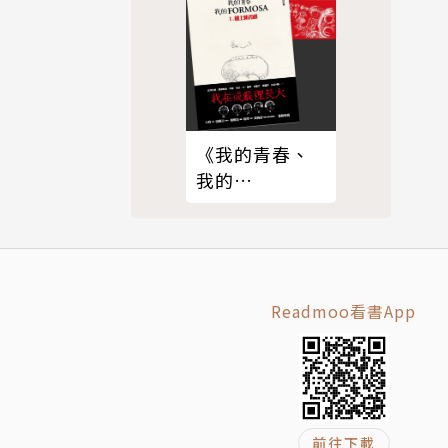
媒體等與孤
《我的青春、
我的
FORMOSA》合
輯
ivita）
，以及挪威廣
Readmoo看書App
探討當代國際
德森獲獎無
獎（The Ph
平之旅（Akt
前往下載