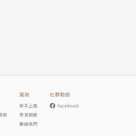
步推導出年紀、性別、時代、個人主義、社群網路、新聞
現、建立個人邏輯，進而理解孤獨、享受獨處。
Bergen）哲學系教授，曾任挪威最具影響力的智庫之一奇維塔（C
slo）哲學系的研究員、《晚郵報》（Aftenposten）專欄作家
幫助
社群動態
tudio」固定來賓。他的寫作風格獨特，擅長以簡明直白的方式
新手上路
facebook
面，並試圖在這些灰暗的情感光譜中找到其獨特的光亮。史文
條款
常見問題
Institute for Philosophy；FIPH）頒發的最佳哲學圖書
聯絡我們
研究傳播的梅爾策獎（Meltzer）、由和平研究院（PRIO）與活躍和
ners' Testament）。