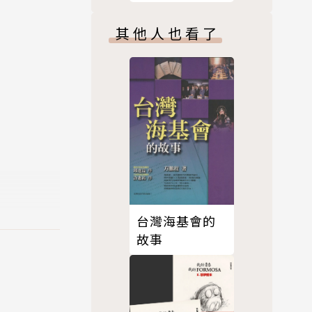
其他人也看了
際上能讓我
題，譬如無
找到其獨特
適合自己的
台灣海基會的
故事
情的闡述關