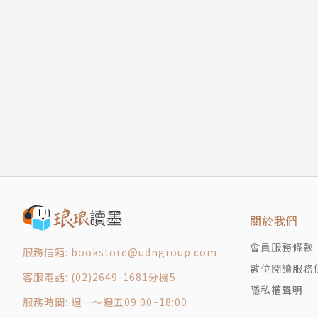
●打破大眾對孤獨的成見，彙整各方資料一步一
獨的關係和影響層面。
●給予讀者面對孤獨的思考基礎、協助自我發
作者簡介
拉斯．史文德森（Lars Svendsen, 1970- ）
挪威哲學家，卑爾根大學（University of 
計畫主持人、奧斯陸大學（University of O
關於我們
播公司第一台（NRK1）談話節目「Store s
會員服務條款
難解的日常議題，挖掘人性最深沉情感的正反兩
服務信箱: bookstore@udngroup.com
數位閱讀服務
數，包括漢諾威哲學研究院（Hannover Research 
客服電話: (02)2649-1681分機5
隱私權聲明
ilosophical Book Prize）、獻給傑出
服務時間: 週一～週五09:00~18:00
ive Fredsreise）發起的囚犯的證言獎（The Priso