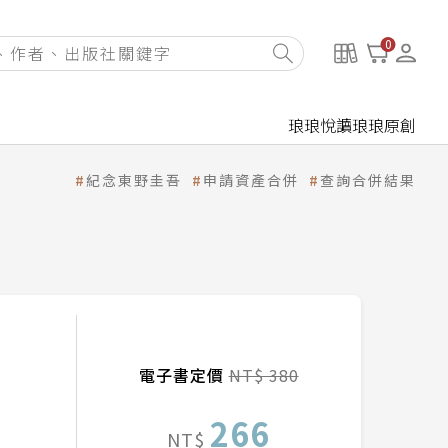
0
琅琅悅讀
琅琅原創
紀念東野圭吾
申請資產合併
查詢合併結果
電子書定價
NT$ 380
266
NT$