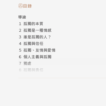
○4幸福是能為自己的孤獨負起責任？
目錄
導論
本書更提出：現代社會的主要問題不是我們有太
１ 孤獨的本質
們更深刻認識自己、了解自己立足在世界的什麼
２ 孤獨是一種情感
３ 誰是孤獨的人？
▍在混亂世代藉哲學思考日常，重新對焦我們
４ 孤獨與信任
挪威當代知名哲學家拉斯．史文德森，擅長以輕
５ 孤獨、友情與愛情
聊、自由、孤獨、謊言、恐懼、邪惡等，挖掘人
６ 個人主義與孤獨
的光亮。也讓我們在資訊嘈雜的現世，學會用理
７ 獨處
思維，堅韌心智、活得更加自在。
８ 孤獨與責任
致謝
本書特色
參考書目
版權
●大量引用自古到今的哲學論述、做全面的概念
於孤獨經驗的發現。