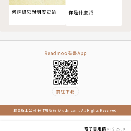
郭嵩燾論財稅函
詩》。曾在北洋政府時期任秘書、僉事、參事及國務院
何炳棣思想制度史論
你是什麼派
郭嵩燾與英法聯軍之役
參議；北洋軍閥覆滅後，他隱居京華，一度出任《京
郭嵩燾左宗棠仇隙
報》主筆。後於南京政府任職，為汪精衛所賞識，薦至
郭嵩燾荔灣話別圖
地位僅次於秘書長之簡任級機要秘書。1937年8月26
曾國藩評郭氏兄弟
日，以漢奸罪被蔣介石判處死刑，執行槍決。
論曾國藩左宗棠
Readmoo看書App
左宗棠
編者：許晏駢
同光間海防塞防之爭
著名歷史小說家，筆名高陽，出身於浙江錢塘望族。一
郭意城簽正瞑菴雜識所記左宗棠史事之誤
生著作有九十餘部，並以《李娃》、《慈禧全傳》、
彭玉麟對外侮之見解
《胡雪巖》、《乾隆韻事》等著作確定了當代首席歷史
彭玉麟論江防
小說家的地位。其作品暢銷幾十年迄今，讀者遍布華人
前往下載
彭玉麟早年事蹟
世界，故有「有井水處有金庸，有村鎮處有高陽」之
彭玉麟遺事
說。
聯合線上公司 著作權所有 © udn.com. All Rights Reserved.
張之洞與張佩綸
張之洞的外交思想
編者：蘇同炳
電子書定價
張之洞量隘
NT$ 2500
筆名莊練，浙江杭州人。中研院史語所編審退休。著有