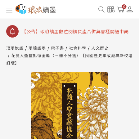
【公告】琅琅讀墨 3 分鐘完成書櫃開通與資產合併申
0
請圖文教學
【公告】琅琅書店服務升級重要說明及資產合併結果
查詢
【公告】琅琅讀墨數位閱讀資產合併與書櫃開通申請
琅琅悅讀
琅琅讀墨
電子書
社會科學
人文歷史
花隨人聖盦摭憶全編（三冊不分售）【民國歷史掌故經典新校增
訂版】