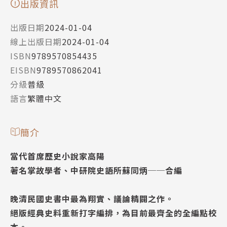
出版資訊
出版日期
2024-01-04
線上出版日期
2024-01-04
ISBN
9789570854435
EISBN
9789570862041
分級
普級
語言
繁體中文
簡介
當代首席歷史小說家高陽
著名掌故學者、中研院史語所蘇同炳──合編
晚清民國史書中最為翔實、議論精闢之作。
絕版經典史料重新打字編排，為目前最齊全的全編點校
本。