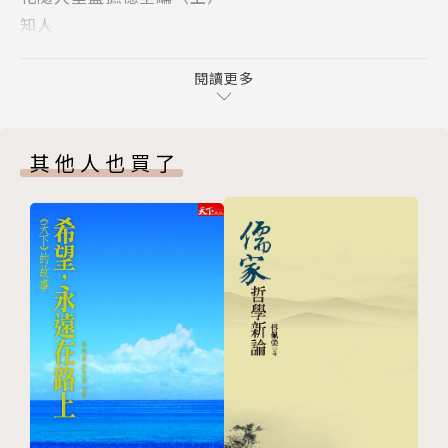
知人
荒山久絕前遊盛，斷句猶牽後死哀。見說暘台花又發，
觀人於微
詩魂應悔不多來。
姚瑩
閱讀更多
秋岳坐漢奸罪死，世人皆曰可殺。然今日取其書觀之，
清文宗有才識
則援引廣博，論斷精確，近來談清代掌故諸著作中，實
勝保與苗沛霖
稱上品，未可以人廢言也。
其他人也買了
吳可讀
吳可讀請免外使跪拜禮節
錢鍾書〈題新刊聆風簃詩集〉：
吳可讀訣兒書
良家十郡鬼猶雄，頸血難償竟試鋒。失足真遺千古恨，
胡林翼軼事
低頭應悔九原逢。
胡林翼之器識與抱負
能高踪跡常嫌近，性毒文章不掩工。細與論詩一樽酒，
沈葆楨夫人刺血書乞援軍守廣信事
荒阡何處酹無從。
沈瑜慶寶井堂記
林紓所撰寶井堂記并圖
高陽：
沈葆楨
黃秋岳除詩以外，亦寫得一手極好的散文，義理辭章，
謝枚如記孫衣言沈葆楨芥蒂事
兩俱司稱。在行政院供職時，為中央時事周報撰寫隨
曾國藩當年處境之難
筆，定名「花隨人聖盦摭憶」，舉凡人物、掌故、藝