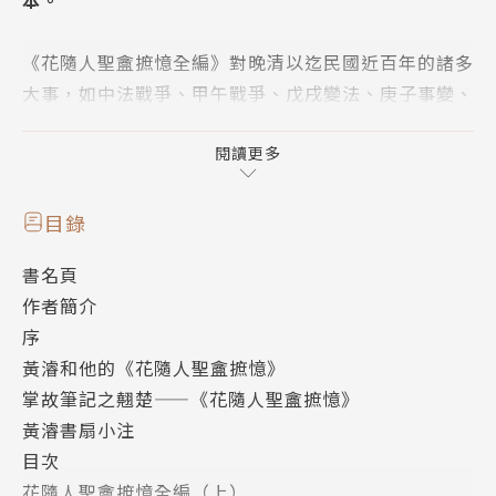
《花隨人聖盦摭憶全編》對晚清以迄民國近百年的諸多
大事，如中法戰爭、甲午戰爭、戊戌變法、庚子事變、
洋務運動、清末新政、洪憲稱帝、張勳復辟，以及辛亥
革命等均有涉及。黃濬以其廣博的文史知識，悉心搜集
閱讀更多
的名人書劄、大臣奏稿、宮廷邸報、佚文詩帖等一手資
料，相繼綴寫成篇。無論涉及政治、經濟、外交、軍
目錄
事、文化等重大事件，或是對於時政軼聞、儒林風尚、
書名頁
社會世相、人際糾葛的敘述，皆材料翔實、論述完備，
作者簡介
為歷史的縫隙補遺。
序
黃濬和他的《花隨人聖盦摭憶》
▍名家推薦
掌故筆記之翹楚——《花隨人聖盦摭憶》
陳寅恪〈丁亥春日閱花隨人聖庵筆記深賞其遊暘臺山看
黃濬書扇小注
杏花詩因題一律〉：
目次
當年聞禍費疑猜，今日開編惜此才。世亂佳人還作賊，
花隨人聖盦摭憶全編（上）
劫終殘帙幸餘灰。