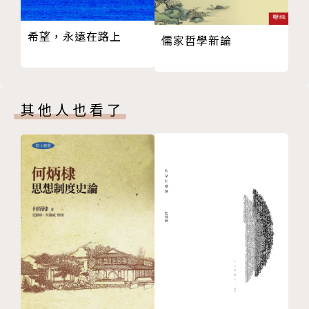
曾國藩之治道合於漢之曹參
文、名勝、風土等等，無所不談。此書為民國歷史筆記
曾國藩之剛與柔
希望，永遠在路上
之首。
儒家哲學新論
曾國藩之識量
曾國藩廣攬人才
董橋：
曾國藩用人之術
黃秋岳才情確實了不起，連蠅頭工楷都雋逸得不得了，
其他人也看了
曾國藩沈葆楨交惡事
彷彿一身附滿古人鬼魂，甚至步上鬼火熒熒的歧路，興
曾國藩與天津教案
許也是前世跟魔鬼簽下的一宗交易。
曾國藩之政治及外交識見
曾國藩論尊賢容眾
曾文正致弟忠襄書
曾國藩納妾事
作者/編者簡介
曾國藩與汪士鐸
汪士鐸
作者：黃濬
郭嵩燾談洋務
1891-1937，字哲維，號秋岳，室名「花隨人聖
外交能手郭嵩燾
庵」。與梁鴻志均為陳衍（石遺）的得意弟子，「才氣
郭嵩燾致沈葆楨函四通
橫溢，詩工尤深」，知名當世，早歲即有結集《聆風簃