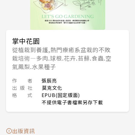
掌中花園
從植栽到養護,熱門療癒系盆栽的不敗
栽培術―多肉.球根.花卉.苔蘚.食蟲.空
氣鳳梨.水果種子
作 者
張辰亮
出 版 社
莫克文化
格 式
EPUB(固定版面)
不提供電子書檔案另存下載
出版資訊