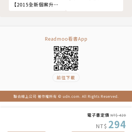
如果你對不同水草的習性足夠瞭解，還可以營造出浮
【2015全新個案升級
水、沉水、挺水植物融匯一瓶的和諧美景。另外，還可
版】：最潮木生活空間
設計提案550
以透過精心挑選的底砂、石塊、樹枝來營造氣氛，而加
入魚、蝦、螺等動物，更會讓水下世界鮮活起來。
Readmoo看書App
【本書適合族群】
☉ 多肉植物愛好者
☉ 花卉種植愛好者
☉ 迷你盆景愛好者
前往下載
☉ 居家園藝愛好者
☉ 一直期待擺脫「黑手指」的植友
聯合線上公司 著作權所有 © udn.com. All Rights Reserved.
[目錄]
電子書定價
NT$ 420
第一章 多肉小窩
294
NT$
綠色系卡布奇諾