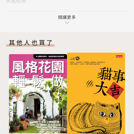
水晶陷阱
最療癒的掌中「綠鑽」
肉食系小星球
火龍果的種子均勻分佈在果肉裡，它們太小了，甚至小
嘴大吃八方
閱讀更多
到不影響口感，所以我們常常忽視它。其實，幾乎每顆
第三章 球根花園
火龍果種子都能發芽。火龍果的幼苗又矮又胖，只有兩
陽台的大色塊焦點
片肉肉的小葉，而且這種形態可以保持很長時間，如今
其他人也買了
賞花毯品茶香
也成了一種新興的觀賞植物種類，園藝上叫它「綠
小花爆滿盆
鑽」。
第四章 藻荇交橫
我家的小池塘
甜蜜的陷阱
玻璃小湖面
瓶子草的捕蟲方式和豬籠草一樣，都是「陷落型」。瓶
瓶罐裡裝進水世界
子草的葉片是瓶狀的，「瓶口」會分泌蜜滴來引誘昆
營造你的水下花園
蟲。紫瓶子草的蓋子，上面覆蓋著濃密的刺毛，每根毛
桌上的小綠島
都指向「瓶子」內部。當蟲子掉入「雨水井」後，這些
第五章 雨林幻境
倒刺能阻止蟲子爬出去。
清涼茶寵剛柔並濟
玻璃庇護的天使
我要更多的小百合！