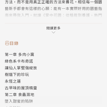
方法，而不是用真正正確的方法來養花。相信每一個園
藝新手都會有這樣的心願：能有一本實際好用的園藝指
南來帶我入門。就讓《掌中花園：從植栽到養護，熱門
療癒系盆栽的不敗栽培術》帶你走進園藝的大門，製作
出專屬獨一的療癒系盆栽。
閱讀更多
【本書特點】
目錄
◎ 共分6個類別，包含27種好看又好種的盆栽示範
第一章 多肉小窩
◎ 多肉．球根．花卉．苔蘚．食蟲．空氣鳳梨．水果
綠色系卡布奇諾
種子等不同種類植栽風情
讓仙人掌堅強綻放
◎ 介紹植物的原生地環境和習性，養護重點
樹蔭下的珍玩
◎ 詳細的講解&清楚的手繪步驟圖呈現
永恆之蓮
◎ 透過迷你盆栽完成生態造景，創造植栽的成就感與
古早味的屋頂精靈
療癒感
第二章 食蟲濕地
◎ 初學者也能輕易完成的微型花園
墜入甜蜜的陷阱