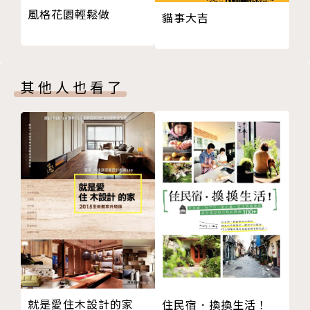
沏一壺苔青
每年，百合都會在地下長出「子球」進行繁殖。如果花
風格花園輕鬆做
貓事大吉
暖氣房裡的熱帶風情
盆被新長出來的植株擠滿，你可以趁早春它們還沒發芽
家中的雨林
時將子球挖出來，種到新盆裡。另外還有一些種類的百
懸空奇蹟
合，會在葉子基部長出一些「小黑豆」，這是它的珠
第六章 妙手偶得
芽。可以摘下飽滿的珠芽埋進土裡，就會慢慢變成一株
其他人也看了
可以聽的盆景
小百合。
吃水果種森林
刺頭深草出蓬蒿
尋找你的幸運草
最好養的玻璃盆栽
酢漿草每個葉柄上有三片小葉，所以常被稱作「三葉
草」，其實真正的三葉草是車軸草。人們喜歡從三葉草
中尋找四葉的「幸運草」，這種四葉變異體在酢漿草和
車軸草中都存在，但酢漿草變異為四葉的概率要更低，
如果找到的話自然更加幸運嘍！
瓶罐養草Tips
要想做出更多樣化的造景，僅僅用浮水植物是不夠的，
就是愛住木設計的家
住民宿．換換生活！