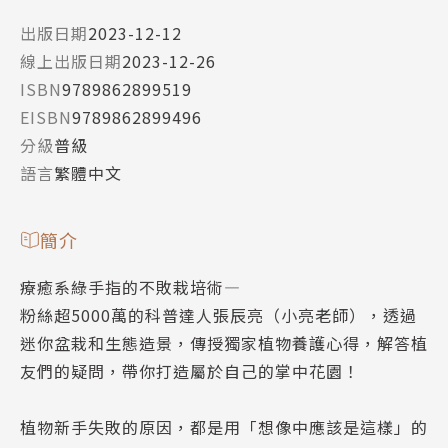
出版日期
2023-12-12
線上出版日期
2023-12-26
ISBN
9789862899519
EISBN
9789862899496
分級
普級
語言
繁體中文
簡介
療癒系綠手指的不敗栽培術―
粉絲超5000萬的科普達人張辰亮（小亮老師），透過
迷你盆栽和生態造景，傳授獨家植物養護心得，解答植
友們的疑問，帶你打造屬於自己的掌中花園！
植物新手失敗的原因，都是用「想像中應該是這樣」的