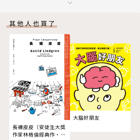
傳聞有一個奇怪的猜猜海洋……在這裡，會捕到很不可
思議的東西。
其他人也買了
某個星期一捕到陸地動物、星期二捕到水果，到底還有
什麼意想不到的東西呢？
【二、怪物在哪裡？】
有怪物來了！有人說是著火的房子，有人說是一個冒煙
的大熨斗，還有人說是吃人的妖怪！？到底是什麼樣可
怕的怪物啊……
【三、地牛翻身啦！】
震震有三種，天震、海震和地震！人們為此非常困擾，
於是要去滿足造成這些「震」的大牛們。究竟人們有沒
大腦好朋友
有辦法讓這三震停止呢？
長襪皮皮（安徒生大獎
作家林格倫經典作‧全
【四、輪子先生】