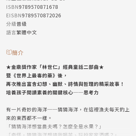
ISBN
9789570871678
EISBN
9789570872026
分級
普級
語言
繁體中文
簡介
★金鼎獎作家「林世仁」經典童話二部曲★
暨《世界上最毒的藥》後，
再次推出富含幻想、幽默、詩情與哲理的精采故事！
培養孩子閱讀素養的關鍵核心──思考力
有一片奇妙的海洋──猜猜海洋，在這裡漁夫每天釣上
來的東西都不一樣。
「猜猜海洋想當農夫嗎？怎麼全是水果？」
「奇怪，猜猜海洋想請我喝茶、玩扮家家酒嗎？」