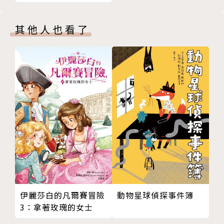
新譯本‧原版插圖經典
有位一位輪子先生，他愛輪子愛到要將每一個東西都裝
皮皮色收藏版）
上輪子。不只是家具，連房子都要裝上。但是他的野心
其他人也看了
不只這樣，連島嶼都要裝輪子！？
【五、布布和龐龐】
小猴子布布和老猴子喜歡一起玩，但是龐龐漸漸的沒有
力氣，最後還不見了，發生了什麼事？
★【趣讀故事吧】系列特色
從圖像閱讀到文字閱讀，用黃金比例的圖文配置，讓孩
子無縫銜接！
歡迎來到「趣讀故事吧」，這裡的每個故事都是精心特
調，孩子在這裡放鬆趣讀，細細品味每一個特別滋味的
動物星球偵探事件簿
伊麗莎白的凡爾賽冒險
3：拿著玫瑰的女士
好故事。