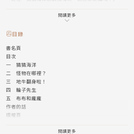
捕魚像玩猜謎一樣，沒有人知道今天會補到什麼。實在
是太奇怪了！漁夫開始向老天爺祈禱，希望猜猜海洋讓
閱讀更多
他們捕到真正的魚……
目錄
本書共收錄5篇趣味童話，作家林世仁以每一篇故事10
書名頁
00字左右的篇幅，將故事的起承轉合巧妙安排，在人
目次
物對話與劇情書寫中，將他腦中的創作世界呈現給孩
一 猜猜海洋
子。幽默的故事情節，背後可能隱藏著對生活的感悟，
二 怪物在哪裡？
時而笑、時而省思，不只是讀完故事，更能引起故事背
三 地牛翻身啦！
後的延伸思考。
四 輪子先生
五 布布和龐龐
插畫家阿文Arwen Huang更將深刻的文字用趣味可愛
作者的話
的圖像，使角色與劇情鮮活，閱讀的同時，就像跟著角
版權頁
色一起暢遊其中。
封底
閱讀更多
【一、猜猜海洋】