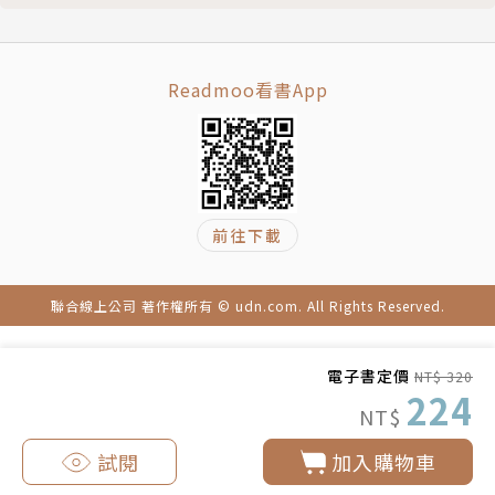
剛進入學齡階段的孩子，開始識字時，能夠辨識的中文
常用字約一千字左右。本系列在篇幅與圖文配置上，恰
好符合孩子的需求，幫助孩子理解文意，輕鬆進入故事
Readmoo看書App
的世界。透過橋梁書閱讀，可以輔助孩子的識字與閱讀
學習。富有寓意的故事內容，更可幫助孩子閱讀後的反
思，達到當前閱讀素養的需要。
前往下載
趣讀推薦
Tey Cheng ｜ FB「小學生都看什麼書」社團版主
邢小萍｜臺北市大安區古亭國小校長
聯合線上公司 著作權所有 © udn.com. All Rights Reserved.
邱薏婷｜教育部閱讀推手
許伯琴｜「我們家的睡前故事」版主
電子書定價
NT$ 320
曾品方｜教育部閱讀推手
224
NT$
（以上依姓氏筆畫排序）
試閱
加入購物車