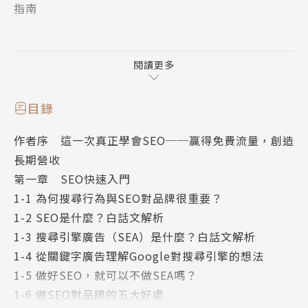
指南
本書特色：
*
「SEO白話文」不僅僅是另一本SEO指南，而是一本
閱讀更多
讓一般人也能學會並實作的指南：
這本書從基礎開始，帶領讀者進入 SEO 的核心，揭露
目錄
其背後的邏輯和策略。通過實戰演練和深入解析，讀者
作者序 這一次真正學會SEO──贏得免費流量，創造
可以輕易掌握 SEO 的各種技巧，從關鍵字研究到高級
長期營收
排名策略，必備技巧一應俱全！你可以在這本書中實際
第一章 SEO快速入門
學會：
1-1 為何搜尋行為與SEO對品牌很重要？
1-2 SEO是什麼？白話文解析
用人性化的角度理解搜尋引擎，掌握使用者的搜尋意圖
1-3 搜尋引擎廣告（SEA）是什麼？白話文解析
SEO流量公式：自然流量從哪裡來？
1-4 從關鍵字廣告理解Google對搜尋引擎的想法
關鍵字研究實戰演練
1-5 做好SEO，就可以不做SEA嗎？
SEO內容撰寫實戰七步驟
1-6 做SEO對品牌的五大好處
如何用SEO替品牌帶來信任感？