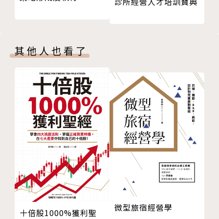
診所經營人才培訓寶典
3-4 利用關鍵字研究評估是否適合做SEO
驗證，五星評價SEO講師邱韜誠 Frank Chiu，現身說
第四章 SEO先備常識與網址技術
法。
4-1 搜尋結果頁的元素解析
4-2 SERPO技巧：用SEO替品牌帶來信任感
你為什麼需要這本書：
其他人也看了
4-3 SEO必備的查看網頁原始碼工具
4-4 網址是什麼？SEO最大地雷跟核心基礎
行銷人員
4-5 HTTPS：為什麼網站安全性很重要？
痛點： 需要持續提升網站流量，但傳統廣告策略不再
4-6 網域是什麼？SEO該注意細節
奏效。
4-7 網址路徑是什麼？SEO該注意細節
解決： 提供完整SEO策略，持續吸引高品質的流量。
4-8 網址查詢參數與SEO注意細節
4-9 怎麼撰寫好的網址命名與網址結構？
品牌社群經營者
4-10 實戰應用：多語言網站架構應該要如何設計？
痛點： 需要在搜索引擎中建立可靠的品牌形象。
第五章 SEO搜尋引擎技術
解決： 透過SEO技巧提升品牌信任，確保第一頁搜索
5-1 超好懂的搜尋引擎運作原理：爬取、索引、排名
位置。
5-2 用人性化的角度理解搜尋引擎
微型旅宿經營學
5-3 Google Search Console常用SEO功能講解
部落客、內容創作者、自媒體
十倍股1000%獲利聖