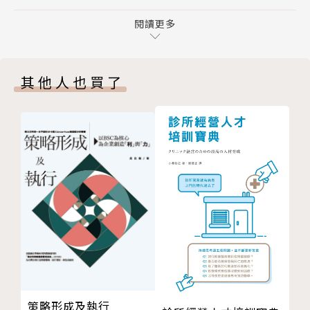
1-7 做SEO會有高回報的八種人
怎麼撰寫好的網址命名與網址結構？
1-8 不適合做SEO的六種情況
閱讀更多
如何網站架構最佳化、提升索引效率？
1-9 SEO獲利：SEO如何與商業模式搭配？
如何獲得更多反向連結？
1-10 做好SEO兩大原則：內容面與技術面
SEO如何與商業模式搭配？
其他人也買了
1-11 架站資源：如果沒有網站，要如何開始做SEO？
還有加碼 SEO 與 AI 搭配的現在與未來解析！
第二章 SEO流量邏輯
2-1 SEO流量公式：自然流量從哪裡來？
2-2 為何關鍵字對SEO那麼重要？
***透過白話文的教學風格，結合深入淺出的邏輯、案
2-3 關鍵字搜尋量是什麼？
例與圖解，讓讀者不需要專業的背景知識，任何人都可
2-4 如何查詢關鍵字搜尋量？
以輕易理解並實施書中的 SEO 策略，有效掌握內容行
2-5 關鍵字排名與點閱率是什麼？
銷的核心邏輯和架構。
2-6 總結：流量公式複習
第三章 SEO關鍵字研究
***針對行銷、企畫、品牌、自媒體，這本書幫助不懂
3-1 關鍵字研究的四步驟
程式碼的你，也能釋放網站流量潛力。
3-2 關鍵字研究實戰演練
3-3 短、中、長尾關鍵字是什麼？
***台灣最高銷量SEO線上課程，超過2000名學員實際
策略形成及執行