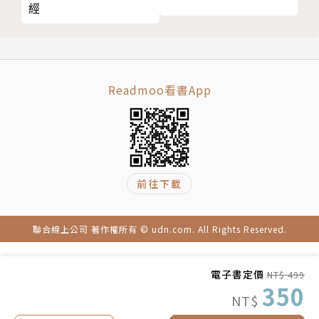
5-4 Google Search Console如何安裝使用
經
痛點： 如何吸引更多的讀者，並在搜索結果中排名靠
第六章 SEO爬取優化技術
前。
6-1 爬取是什麼？｜優化爬取
解決： 學習關鍵字研究與SEO內容撰寫，提高文章的
6-2 robots.txt實戰｜優化爬取
曝光度。
6-3 網站架構最佳化｜優化爬取
Readmoo看書App
6-4 XML Sitemap｜優化爬取
網站工程師
6-5 Sitelinks網站連結｜優化爬取
痛點： 網站架構與SEO間的最佳整合。
6-6 網站載入速度｜優化爬取
解決： 掌握網站架構最佳化邏輯，確保搜尋引擎友善
6-7 網站使用體驗核心指標｜優化爬取
的網站設計。
前往下載
第七章 SEO索引優化技術
7-1 索引是什麼？｜優化索引
嚴家成博士 《SEO超入門》作者
7-2 如何評估索引出問題？｜優化索引
邱煜庭（邱小黑） 網路行銷老師的老師
聯合線上公司 著作權所有 © udn.com. All Rights Reserved.
7-3 HTTP狀態碼與301轉址為何重要？｜優化索引
Audrey電商人妻 社群行銷講師
7-4 網頁索引報表詳解：什麼狀況不會被索引｜優化索
蘇宣齊Max Su 數據與SEO技術資深專家／新加坡Sho
電子書定價
NT$ 499
引
pee
350
NT$
7-5 重複內容與Canonical｜優化索引
黃泓勳Darren Huang SEO Manager／Overdose