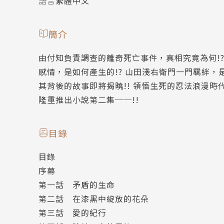
語言
繁體中文
簡介
由付知負責調查的離奇死亡事件，真相究竟為何!?
感情，是如何產生的!? 山田淺右衛門一門羈絆，
其背後的故事即將揭曉!! 領悟生死的忍法浪漫時
隆重推出小說第二集──!!
目錄
目錄
序幕
第一話 矛盾的生命
第二話 在漆黑中綻放的花朵
第三話 愛的紀行