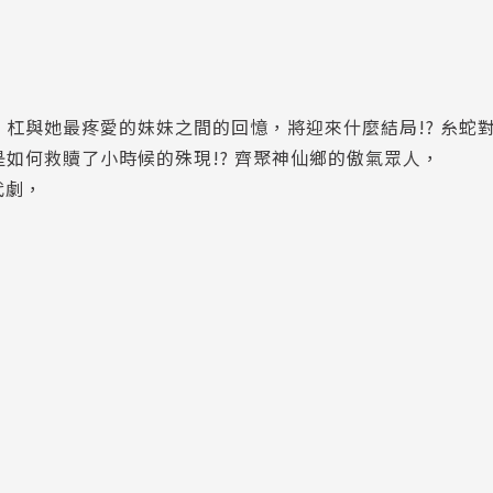
 杠與她最疼愛的妹妹之間的回憶，將迎來什麼結局!? 糸蛇
是如何救贖了小時候的殊現!? 齊聚神仙鄉的傲氣眾人，
代劇，