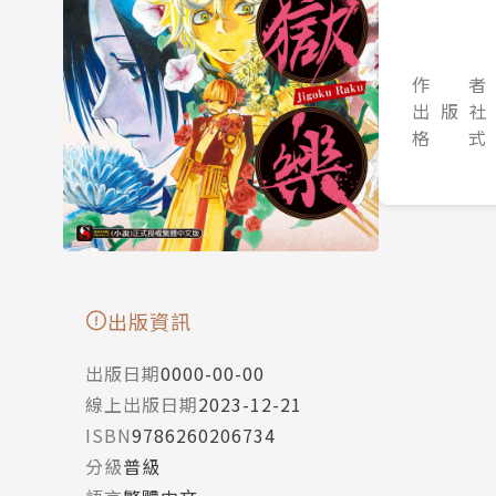
作 者
出 版 社
格 式
出版資訊
出版日期
0000-00-00
線上出版日期
2023-12-21
ISBN
9786260206734
分級
普級