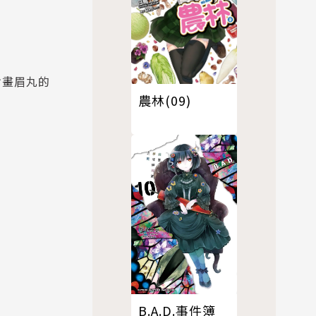
對畫眉丸的
農林(09)
B.A.D.事件簿