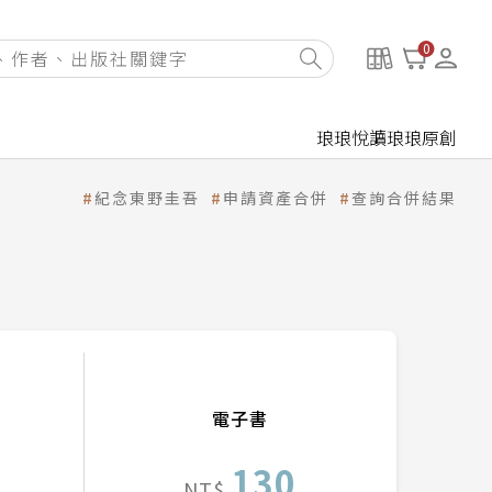
0
琅琅悅讀
琅琅原創
紀念東野圭吾
申請資產合併
查詢合併結果
電子書
130
NT$