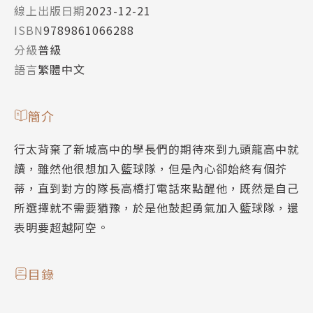
線上出版日期
2023-12-21
ISBN
9789861066288
分級
普級
語言
繁體中文
簡介
行太背棄了新城高中的學長們的期待來到九頭龍高中就
讀，雖然他很想加入籃球隊，但是內心卻始終有個芥
蒂，直到對方的隊長高橋打電話來點醒他，既然是自己
所選擇就不需要猶豫，於是他鼓起勇氣加入籃球隊，還
表明要超越阿空。
目錄