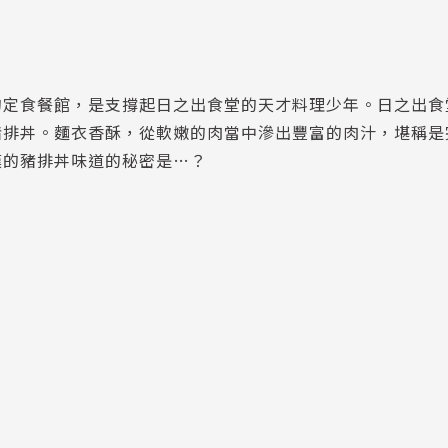
的定食餐館，是支撐起日之出食堂的天才料理少年。日之出食
豬排丼。麵衣香酥，從軟嫩的肉當中滲出豐富的肉汁，堪稱是
嘆的豬排丼味道的秘密是…？