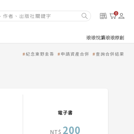
0
琅琅悅讀
琅琅原創
紀念東野圭吾
申請資產合併
查詢合併結果
電子書
200
NT$