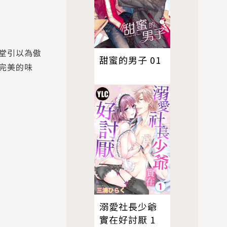
堂引以為傲
甜蜜的男子 01
完美的味
溺愛社長少爺
實在好討厭 1