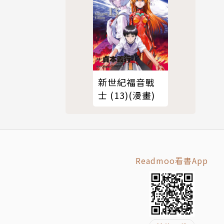
新世紀福音戰
士 (13)(漫畫)
Readmoo看書App