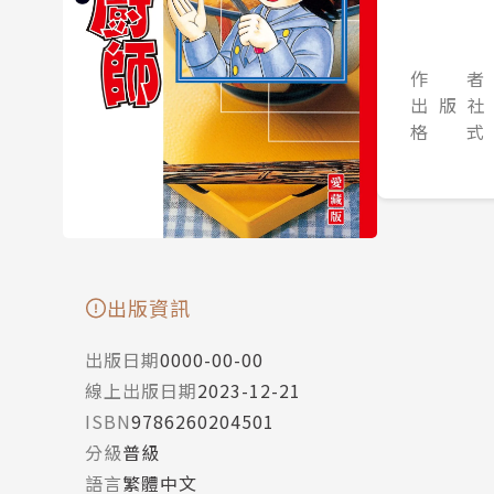
作 者
出 版 社
格 式
出版資訊
出版日期
0000-00-00
線上出版日期
2023-12-21
ISBN
9786260204501
分級
普級
語言
繁體中文