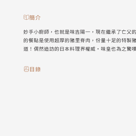
簡介
妙手小廚師，也就是味吉陽一，現在繼承了亡父
的餐點是使用超厚的豬里脊肉，份量十足的特製
道！偶然造訪的日本料理界權威‧味皇也為之驚
目錄