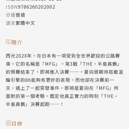
ISBN
9786260202002
分級
普級
語言
繁體中文
簡介
西元202X年。在日本有一項受到全世界歡迎的公路賽
車。它的名稱是「MFG」。第3戰「THE‧半島真鶴」
的預賽結束了。即將進入決賽──。夏向很期待搭載溫
輪引擎的86能夠有更好的表現。而他卻在決賽前一
天，遇上了一起突發事件。那將是夏向在「MFG」所
面對的第一個考驗。鑑定他真正實力的時刻「THE‧
半島真鶴」決賽起跑──！
目錄