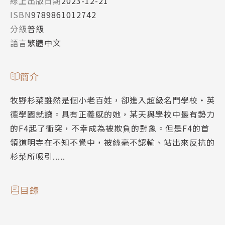
線上出版日期
2023-12-21
ISBN
9789861012742
分級
普級
語言
繁體中文
簡介
牧野杉菜雖然是個小老百姓，卻進入超級名門學校‧英
德學園就讀。具有正義感的她，某天與學校中最有勢力
的F4起了衝突，不幸成為被欺負的對象。但是F4的首
領道明寺在不知不覺中，被絲毫不認輸、站出來反抗的
杉菜所吸引.....
目錄