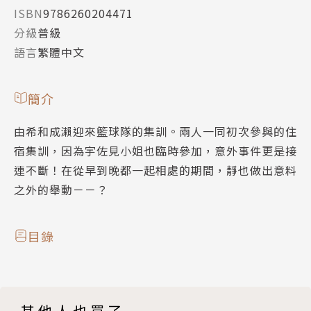
ISBN
9786260204471
分級
普級
語言
繁體中文
簡介
由希和成瀨迎來籃球隊的集訓。兩人一同初次參與的住
宿集訓，因為宇佐見小姐也臨時參加，意外事件更是接
連不斷！在從早到晚都一起相處的期間，靜也做出意料
之外的舉動－－？
目錄
其他人也買了