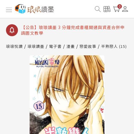
【公告】琅琅讀墨數位閱讀資產合併與書櫃開通申請
0
【公告】琅琅讀墨書櫃開通常見問題
【公告】琅琅讀墨 3 分鐘完成書櫃開通與資產合併申
請圖文教學
【公告】琅琅書店服務升級重要說明及資產合併結果
查詢
琅琅悅讀
琅琅讀墨
電子書
漫畫
戀愛故事
半熟戀人 (15)
【公告】琅琅讀墨數位閱讀資產合併與書櫃開通申請