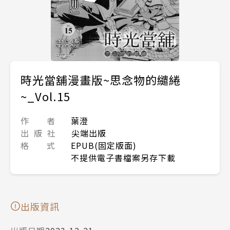
時光當舖漫畫版~思念物的繾綣
~_Vol.15
作 者
葉澄
出 版 社
尖端出版
格 式
EPUB(固定版面)
不提供電子書檔案另存下載
出版資訊