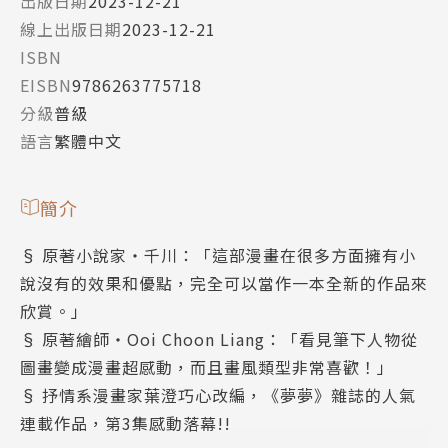
出版日期
2023-12-21
線上出版日期
2023-12-21
ISBN
EISBN
9786263775718
分級
普級
語言
繁體中文
簡介
§ 原著小說家‧千川：「這部漫畫在很多方面擁有小
說沒有的效果和優點，完全可以當作一本全新的作品來
欣賞。」
§ 原著繪師‧Ooi Choon Liang：「看見筆下人物從
圖畫變成漫畫超感動，而且畫風類型非常喜歡！」
§ 抒情系漫畫家葉澄巧心改編，《夢夢》雜誌的人氣
連載作品，第3集感動落幕!!