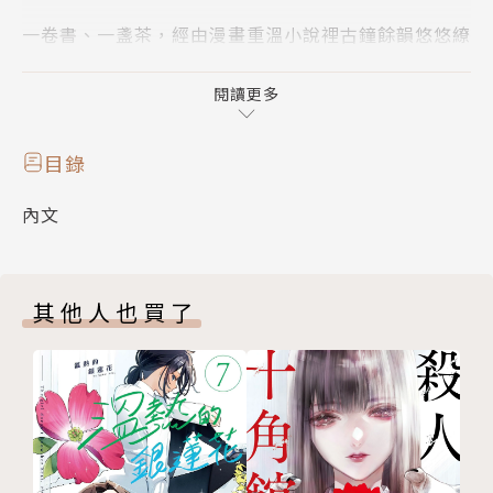
一卷書、一盞茶，經由漫畫重溫小說裡古鐘餘韻悠悠繚
繞……
閱讀更多
靜僻的街角，佇立著一間名為「茶飯屋」的當舖。
「物靈師」阿樂為了維持這家生意慘澹的當舖，
目錄
憑藉可看到物靈的能力承接私家偵探的工作，調查各種
內文
神祕事件。
笛笛的主人來到當舖想要贖回長笛，卻被阿樂惡意抬價
其他人也買了
憤而離去。做為一個物品來說，主人光覺得「好用」還
不夠嗎？物靈們又要如何才能擺脫被拋棄的命運？還請
詳細聽聽阿樂的奸商理論……