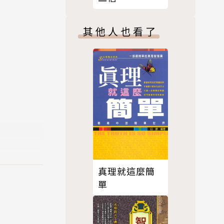
其他人也看了
己隱藏起
得脆弱，人
真理就這麼簡
單
露出禮貌性