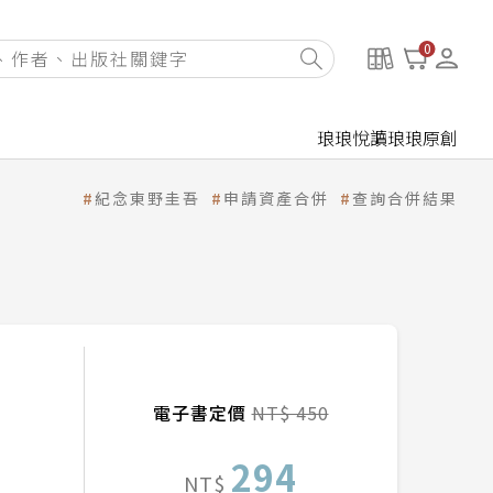
0
琅琅悅讀
琅琅原創
紀念東野圭吾
申請資產合併
查詢合併結果
電子書定價
NT$ 450
294
NT$