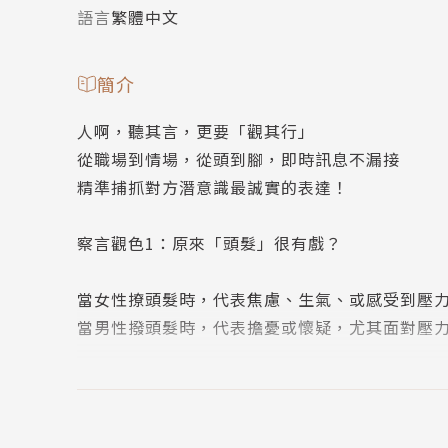
語言
繁體中文
簡介
人啊，聽其言，更要「觀其行」
從職場到情場，從頭到腳，即時訊息不漏接
精準捕抓對方潛意識最誠實的表達！
察言觀色1：原來「頭髮」很有戲？
當女性撩頭髮時，代表焦慮、生氣、或感受到壓
當男性撥頭髮時，代表擔憂或懷疑，尤其面對壓力
察言觀色2：原來「嘴唇」很有戲？
有些人會輕快地用舌頭來回舔舐上唇，這反映出