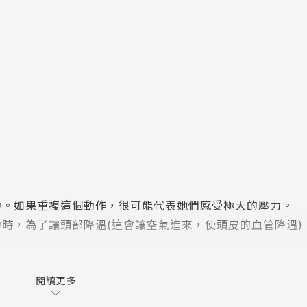
力。如果重複這個動作，很可能代表她們感受極大的壓力。
時，為了讓頭部降溫(這會讓空氣進來，使頭皮的血管降溫)
閱讀更多
他們正處於愉快的情緒；但如果舔的是下唇，則是和舒壓有關