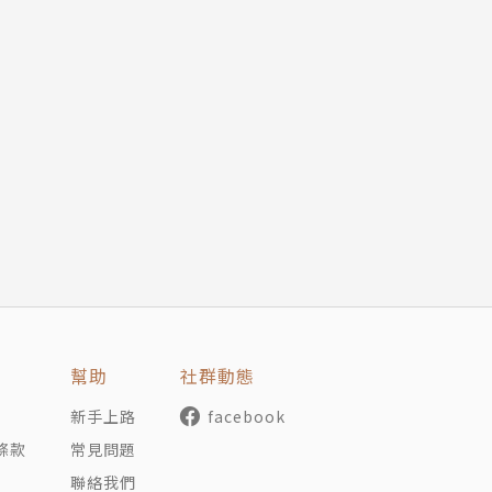
銷書《FBI教你讀心術》系列。本書是他的最新著作也是前所
字典」般的速查指南，其中收集揭露四百零七種肢體動作，讓
、家庭、人際關係⋯⋯等等各個面向，都會對我們造成莫大影
易掌握言語背後的重要潛規則。在情感關係上，肢體語言更是
子能注意到其他人的費洛蒙，讓人們彼此靠近等。人際互動上
關係，那更不用說了，從頭到尾的許多動作，都透露出太多的
幫助
社群動態
新手上路
facebook
條款
常見問題
實想法、潛在對象是否對你感興趣，或是如何以討人喜歡的方
肢體語言的必備參考書。讀懂它，就能讀懂人心，更重要的是
聯絡我們