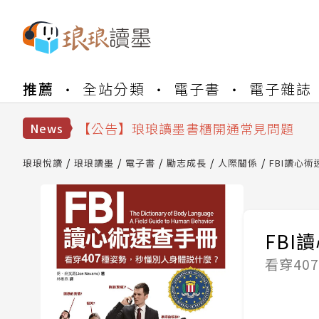
【公告】琅琅書店服務升級重要說明及
推薦
全站分類
電子書
電子雜誌
【公告】琅琅讀墨數位閱讀資產合併與
【公告】琅琅讀墨書櫃開通常見問題
【公告】琅琅讀墨 3 分鐘完成書櫃開通
News
【公告】琅琅書店服務升級重要說明及
【公告】琅琅讀墨數位閱讀資產合併與
琅琅悅讀
琅琅讀墨
電子書
勵志成長
人際關係
FBI讀心
FBI
看穿40