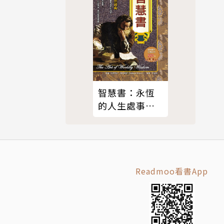
未有的嘗試，
讀者能以最
智慧書：永恆
響，甚至產
的人生處事經
典
釋放出許多
，親疏遠
訊息甚至祕
Readmoo看書App
式展現自
，也讓自己