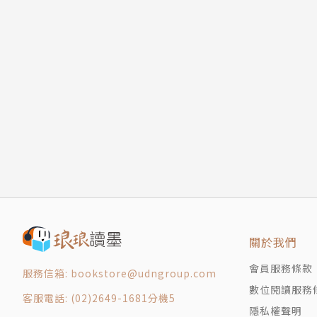
10. 點頭（相反）
【本書簡介】
11. 輕拍頭部後方
12. 抓頭
喬•納瓦羅自FBI退休後，出版了全球知名的暢
13. 輕撫頭部
他開創全新的寫作形式，企圖為後世留下一本「
14. 抓頭加上摸肚子
快速度辨識對方的真實意圖。
15. 雙手交握，放頭部後方，手肘外張
16. 伸手摸頭（震驚）
肢體語言是視覺的第一印象，舉凡在情感、工作
17. 雙手交握，放在頭上
生關鍵性的決定。
18. 拿起帽子（通風散熱）
額頭
在職場上，讀懂上司或同事的肢體語言，可以輕
19. 額頭緊繃
隱藏訊息，例如：眼睛能表達出愛意與憐憫，鼻
20. 皺起額頭
近，身體姿態也會表現出人際的距離。至於家庭
關於我們
21. 注射肉毒桿菌的額頭
密等。
22. 抬頭紋
會員服務條款
服務信箱: bookstore@udngroup.com
23. 額頭流汗
數位閱讀服務
不論是日常接觸的熟悉或陌生人、工作夥伴的真
客服電話: (02)2649-1681分機5
24. 太陽穴浮現青筋
己，在觀察他人及自身表現上，本書堪稱是了解
隱私權聲明