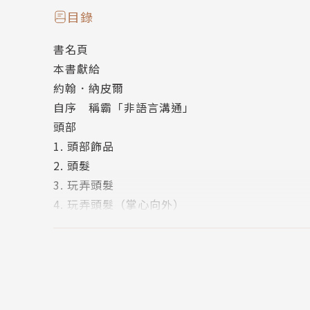
目錄
察言觀色3：原來「肩膀」很有戲？
書名頁
本書獻給
高聳雙肩(朝向耳朵)時，代表感到不安或有所懷
約翰．納皮爾
來。
自序 稱霸「非語言溝通」
頭部
察言觀色4：原來「肚子」很有戲？
1. 頭部飾品
2. 頭髮
突然用皮包或書包等物品將肚子遮蓋起來，意謂
3. 玩弄頭髮
們會使用所有東西，從枕頭、膝蓋到寵物，以保
4. 玩弄頭髮（掌心向外）
5. 用手指撥弄頭髮（男性）
察言觀色5：原來「雙腳」很有戲？
6. 撩起頭髮通風（女性）
7. 甩／摸頭髮
當在場人士有我們不喜歡的人時，雙腳通常會一
8. 拔毛髮
的微笑，但雙腳皆轉離對方，表示他們彼此不喜
9. 點頭