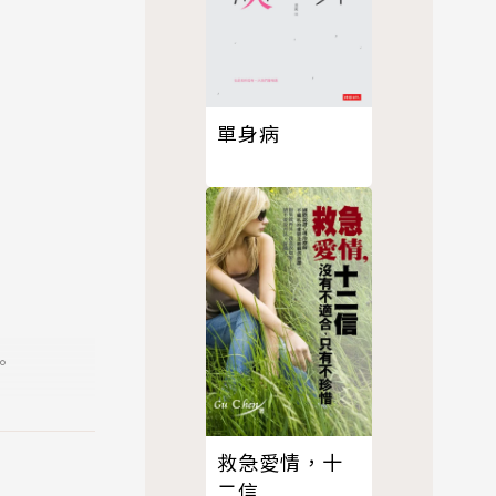
單身病
。
救急愛情，十
。
二信