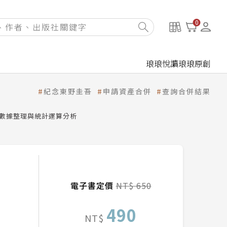
0
琅琅悅讀
琅琅原創
紀念東野圭吾
申請資產合併
查詢合併結果
提高數據整理與統計運算分析
電子書定價
NT$ 650
490
NT$