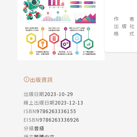
作 者
出 版 社
格 式
出版資訊
出版日期
2023-10-29
線上出版日期
2023-12-13
ISBN
9786263336155
EISBN
9786263336926
分級
普級
語言
繁體中文