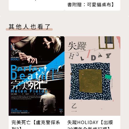
書附贈：可愛貓桌布】
本書為香港作家周蜜蜜女士的回憶錄，由她在
中國大陸文革時期上山下鄉、邂逅丈夫羅海星的青春歲
月，到八十年代移居香港、在電視台任職的職業女性生
其他人也看了
活，再及家翁羅孚、丈夫羅海星先後成為「國家的囚
徒」，周蜜蜜以至親身份照應、擔憂奔走的經歷，終於
羅海星獲釋，在倫敦獲當時英國首相馬卓安在唐寧街十
號首相府接見。在種種的變化、波折與磨難中，周蜜蜜
以作家、女性的視角，既捲入其中又保持一種旁觀的清
醒，為歷史寫下了個人的證詞——而它同時是一個愛情
故事，有樸素的浪漫。周蜜蜜寫的這些故事，都是善
良、正直、優雅、興味盎然的，善感天真的視角與筆
觸，在旁觀中為歷史作一番女性的敘事。女性視角與筆
觸令本書更為柔和易讀，在嚴苛譎變的大歷史有不少溫
情的閃光。
完美死亡【盧克警探系
失蹤HOLIDAY【出版
列3】
20週年全新修訂版】