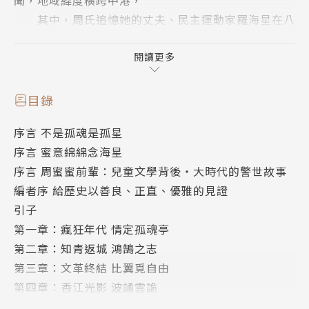
聞，地域緯度橫跨中港，
其中，周氏追憶她的丈夫、民主運動家羅海星在八
九年後因參與「黃雀行動」而被關押在中國大陸之創傷
經歷，
閱讀更多
也寫其家翁、著名左派報人兼前《大公報》總編輯
羅孚被北京告以間諜罪軟禁多年、終被釋放前後的種種
目錄
軼事，
序言 不是孤魂是孤星
為這兩段動魄驚心的歷史補上女作家之第一身見
序言 蜜意綿綿念海星
證，體察深刻且真實。
序言 周蜜蜜前輩：兒童文學背後‧大時代的警世故事
編者序 給歷史以善良、正直、優雅的見證
此書也側面映照出文化精英的私人生活，
引子
寫及周蜜蜜一家與文化及政經名流相交、相知的足
第一章：瘋狂年代 情定孤魂亭
跡：
第二章：知青返城 鴻鵠之志
包括《明報》創辦人及作家查良鏞（金庸）、「香
第三章：文革終結 比翼覓自由
江第一才子」陶傑、「鄉土文學之父」沈從文、著名畫
第四章：香江光影 波譎雲詭
家黃永玉、兒童文學作家冰心、作者母親黃慶雲、蔣緯
第五章：六四黃雀 海星失蹤