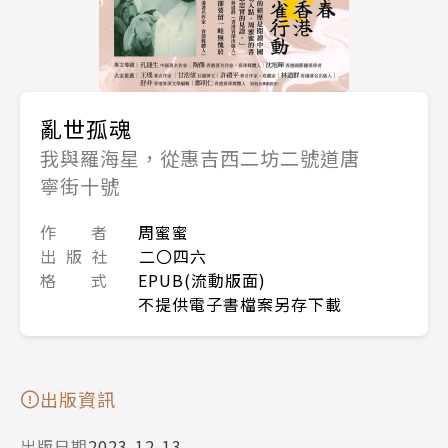
亂世孤魂
我與羅海星，從惠吉西二坊二號道唐
寧街十號
作 者
周蜜蜜
出 版 社
二〇四六
格 式
EPUB(流動版面)
不提供電子書檔案另存下載
出版資訊
出版日期
2023-12-13