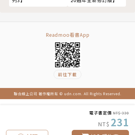
專文導讀
孔捷生（中國著名作家，現居美國）
陶傑（香港著名作家、資深媒體人，現居英國）
沈旭暉（香港國際關係學者，現居台灣）
Readmoo看書App
鄧小樺（香港作家、文化評論人、本書編輯）
作者簡介
前往下載
周蜜蜜
1953年7月生，籍貫廣西羅城，原名周密密、筆名
聯合線上公司 著作權所有 © udn.com. All Rights Reserved.
周蜜，香港家諭戶曉的兒童文學家。出身於書香世家，
為中國華南兒童文學家黃慶雲與作家周鋼鳴的女兒，也
電子書定價
NT$ 330
是著名左派報人兼《大公報》前總編輯羅孚（羅承勳）
231
NT$
之媳婦、民主運動家羅海星之妻。父母在文革時被批鬥