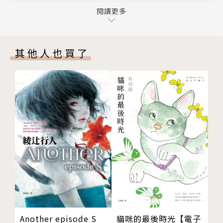
國，左派報界名人如曾敏之、黃克夫等；
第六章：黑暗深淵 盼望團聚
閱讀更多
也側寫張國榮、張立、馮寶寶等影視名人之身影；
第七章：唐寧街十號見英揆
點滴友誼、恩惠、交流、情義，她都逐片細膩縷述
後記：海星逝去
筆下。
其他人也買了
附錄：光影──我在電視台的日子
讓讀者見識亂世中的人性，並走入由學養及識見構
版權
成的文化長廊。
封底
周蜜蜜出身雅士世家，秉性善良、優雅、正直，
柔中帶剛，書寫感傷亦不失節制沉穩。
不諱指涉時代黑暗面，面對強權不卑不亢，
筆觸紀實、率真、酣暢。
本書亦可見一位女作家同時身為職業女性的工作熱
情
處處流露出女性的自重自強。
本書特色
貓咪的最後時光【電子
Another episode S