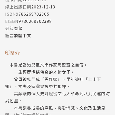
線上出版日期
2023-12-13
ISBN
9786269702305
EISBN
9786269702398
分級
普級
語言
繁體中文
簡介
本書是香港兒童文學作家周蜜蜜之自傳，
一生經歷堪稱傳奇的才情女子，
父母被批鬥成「黑作家」、早年被迫「上山下
鄉」、丈夫及家翁曾被中共扣押，
其顛簸的個人史對照從文化大革命到八九民運的時
局動盪，
本書談盡成長的磨難、戀愛情感、文化及生活見