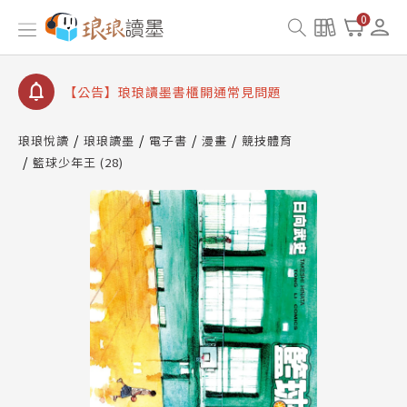
【公告】因 Readmoo 讀墨系統維護中，本站同步暫
0
停部分閱讀服務
【公告】琅琅讀墨數位閱讀資產合併與書櫃開通申請
【公告】琅琅讀墨書櫃開通常見問題
【公告】琅琅讀墨 3 分鐘完成書櫃開通與資產合併申
請圖文教學
琅琅悅讀
琅琅讀墨
電子書
漫畫
競技體育
【公告】琅琅書店服務升級重要說明及資產合併結果
籃球少年王 (28)
查詢
【公告】因 Readmoo 讀墨系統維護中，本站同步暫
停部分閱讀服務