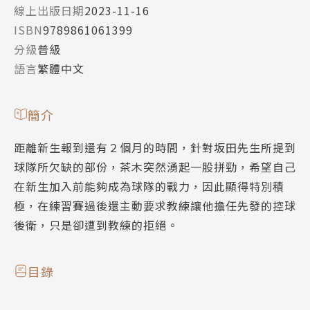
線上出版日期
2023-11-16
ISBN
9789861061399
分級
普級
語言
繁體中文
簡介
距離新生報到還有２個月的時間，針對坂田先生所提到
球隊所欠缺的部份，茶木突然湧起一股拼勁，希望自己
在新生加入前能夠成為球隊的戰力，因此顯得特別積
極，在練習賽過後還主動要求教練讓他擔任先發的控球
後衛，只是卻遭到教練的拒絕。
目錄