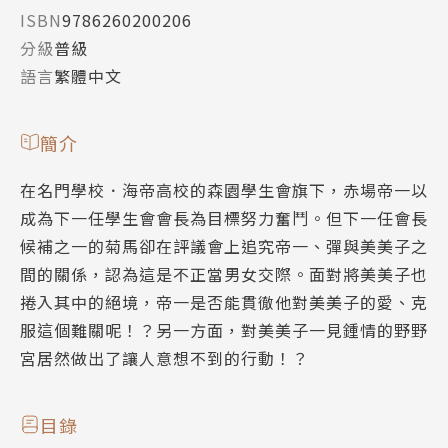
ISBN
9786260200206
分級
普級
語言
繁體中文
簡介
在名門學校．海帝高校的森園學生會旗下，赤場帝一以
成為下一任學生會會長為目標努力奮鬥。但下一任會長
候補之一的菊馬卻在評議會上追究帝一、彈與美美子之
間的關係，認為這是不正當男女交際。面對將美美子也
捲入其中的絕境，帝一是否能貫徹他對美美子的愛、克
服這個難關呢！？另一方面，對美美子一見鍾情的野野
宮居然做出了讓人意想不到的行動！？
目錄