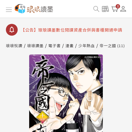
查詢
0
【公告】因 Readmoo 讀墨系統維護中，本站同步暫
停部分閱讀服務
【公告】琅琅讀墨數位閱讀資產合併與書櫃開通申請
【公告】琅琅讀墨書櫃開通常見問題
【公告】琅琅讀墨 3 分鐘完成書櫃開通與資產合併申
琅琅悅讀
琅琅讀墨
電子書
漫畫
少年熱血
帝一之國 (11)
請圖文教學
【公告】琅琅書店服務升級重要說明及資產合併結果
查詢
【公告】因 Readmoo 讀墨系統維護中，本站同步暫
停部分閱讀服務