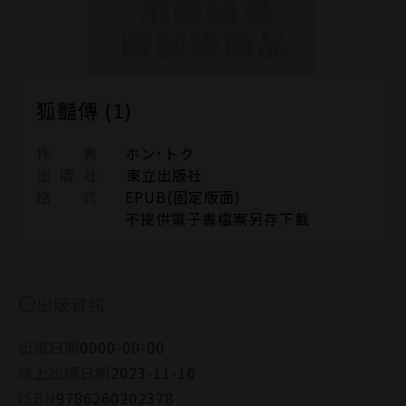
狐豔傳 (1)
作 者
ホン･トク
出 版 社
東立出版社
格 式
EPUB(固定版面)
不提供電子書檔案另存下載
出版資訊
出版日期
0000-00-00
線上出版日期
2023-11-16
ISBN
9786260202378