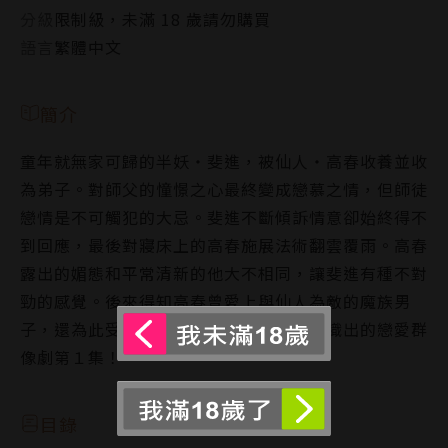
分級
限制級，未滿 18 歲請勿購買
語言
繁體中文
簡介
童年就無家可歸的半妖‧斐進，被仙人‧高春收養並收
為弟子。對師父的憧憬之心最終變成戀慕之情，但師徒
戀情是不可觸犯的大忌。斐進不斷傾訴情意卻始終得不
到回應，最後對寢床上的高春施展法術翻雲覆雨。高春
露出的媚態和平常清新的他大不相同，讓斐進有種不對
勁的感覺。後來得知高春曾愛上與仙人為敵的魔族男
子，還為此受過嚴懲……？細膩筆觸所交織出的戀愛群
像劇第１集！
目錄