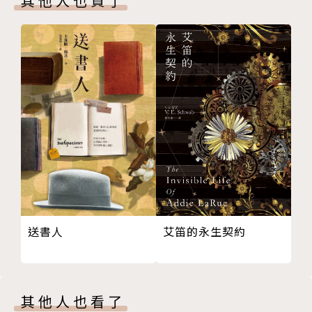
其他人也買了
自尼采的《查拉圖斯特拉如是說》，全書在血腥的暴力
籠罩下，展開一場場富有哲思的論述與激辯。深掘受害
者的心路歷程，同時也討論霸凌的本質與意義，作者藉
由冷靜機巧的論述，以新穎視角，翻轉人們對霸凌事件
的頑固立場與刻板印象，打破善惡二元論。
真誠推薦
胡展誥（諮商心理師）
張嘉真（小說家）
許俐葳（小說家）
陳思宏（小說家）
艾笛的永生契約
送書人
廖瞇（作家）
川上的小說追溯了道德價值的語彙如何演變──「善」
與「惡」、「痛苦」與「快樂」如何與日常互動連結：
其他人也看了