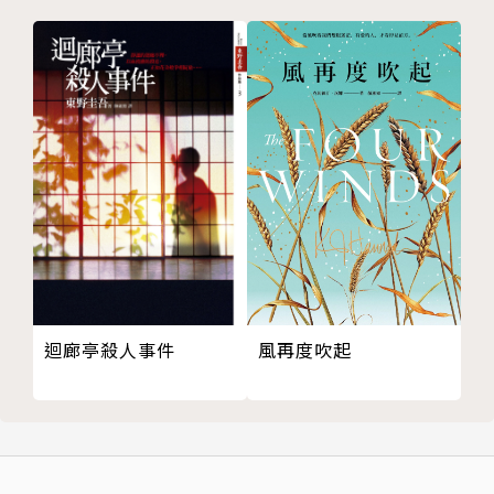
成為朋友或成為敵人、戰鬥或拒絕戰鬥、墜入愛河或陷
入冷漠。小說的情節也並不提供道德教育，而是探索我
們的道德語言如何植根於人類之間不斷變化的權力。川
上從不傳福音，從不搖動手指。她只是將痛苦的第一人
稱敘述與喃喃的對話放在一起，試圖讓其他人能夠理解
這種痛苦。──《紐約客》，莫薇．安姆瑞（Merve E
mre）
小說所展現的，是弱者的真實。既不卑微也不責問，反
倒有點宗教意味。是在日常的暴力裡，巧妙轉換善惡世
界觀的作品。──許俐葳
風再度吹起
迴廊亭殺人事件
面對暴力最正確的方式，是接受發生在自己身上的一
切。這樣說得通嗎？讀的時候腦袋拚命轉著，這樣對
嗎？就邏輯上來說很對，因為以暴制暴仍舊是暴力。但
全然接受暴力真的是一種力量嗎？承受暴力真的有意義