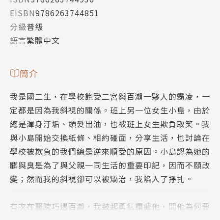
EISBN
9786263744851
分級
普級
語言
繁體中文
簡介
我是國二生，在學校飽受二宮與百瀨一夥人的霸凌，一
定都是因為我斜視的關係。班上另一位女生小島，由於
總是渾身汙垢、頭髮出油，也被班上女生欺負取笑。我
與小島開始交換紙條、相約碰面，分享生活，也討論在
學校被欺負的我們總是逆來順受的原因。小島認為她的
髒與臭是為了與父親一同生活的重要印記，因而不願改
變；然而我的斜視卻可以被矯治，我陷入了掙扎。
有次在醫院巧遇百瀨，我鼓起勇氣攔截他，問他為何要