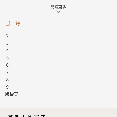
欺負我，他不會覺得自己在做惡？不會有愧疚感？就因
我是斜視所以欺負我？然而百瀨給我的回答，卻讓我啞
閱讀更多
口無言，難以反駁。終於，在某次嚴重的衝突，一切都
將改變……
目錄
２
不反抗，就一定代表懦弱嗎？
３
這世界就是恃強凌弱？
４
我有問題所以才會被霸凌？
５
霸凌本身究竟代表什麼？
６
如果我自殺了，他們難道不會覺得內疚？
７
霸凌我的人知道這行為不對，所以才不讓我說出去？
８
９
作者透過個性與想法不同的兩位被霸凌者，自述活在扭
版權頁
曲的同儕關係中，為何選擇默默承受不做反抗的原因，
而霸凌者看似站在絕對邪惡的立場中，又如何為自己的
行為找到合理存在的解釋。川上未映子自承作品靈感來