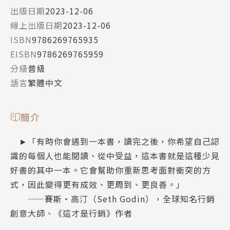
出版日期
2023-12-06
線上出版日期
2023-12-06
ISBN
9786269765935
EISBN
9786269765959
分級
普級
語言
繁體中文
簡介
►「有時你會遇到一本書，讀完之後，你希望自己認
識的每個人也能閱讀、從中受益，這本書就是這種少見
好書的其中一本。它會幫助你重新思考面對衝突的方
式，因此變得更有成效、更周到、更良善。」
——賽斯・高汀（Seth Godin），全球知名行銷
創意大師、《這才是行銷》作者