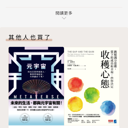
第三部 讓自己跳脫循環
練習5 想像理想中的未來
閱讀更多
當情況陷入僵局、問題似乎不可解時，「最佳結果
練習6 設計「打破模式的路徑」（PBP）
法」提供我們重新思考、洞察心理、評估選項、掙脫衝
練習7 測試你的路徑
突的方法。本書作者珍妮佛・高曼－威茲勒博士在哈佛
其他人也買了
練習8 選出最佳結果
法學院的談判學程接受訓練，二十多年來輔導《財富》
附錄1 價值觀清單
500強企業（Fortune 500）和高成長公司的執行長與
附錄2 如何在團隊與組織中應用相關練習
高階主管團隊，曾經協助中東領袖推動草根運動、執行
謝辭
美國政府贊助的恐怖主義研究，並於哥倫比亞大學開設
注釋
廣受歡迎的課程。本書依據她的專業經驗，介紹8項證
延伸練習工具
實有效的開創性練習，協助各界人士打破循環、擺脫衝
版權頁
突。
全書分享高曼－威茲勒博士的客戶、學生與她本人
引人入勝的故事和經典範例，我們將學到如何觀察複雜
情勢、抽絲剝繭，找出理想價值觀與陰影價值觀（你非
常在意但不願坦承的事），大膽採取簡單又出乎意料的