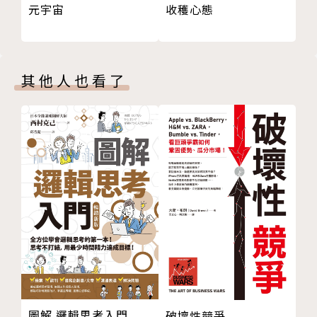
收穫心態
元宇宙
行動。
本書融合正念、榮格心理學，以及循序漸進的實用
建議，幫助你從似乎無解的衝突中獲得解脫，真正感受
其他人也看了
到自由。運用這8項練習，你將能夠不再輕易被情緒綁
架，釐清情勢、正視現實、設想解方、調整路徑、評估
比較，最後選出你的最佳結果。這有可能和你原先想的
非常不一樣，但是為你帶來更大的滿足感，你先前從來
未曾預期。
＊書中包含延伸練習表格可下載使用。
►「珍妮佛與她的課程不斷全面獲得最高評分。她
極度認真，她的研究帶來轉變。她是哥倫比亞大學的頂
尖人才，不容錯過。」——彼得・T・科曼博士（Pete
r T. Coleman, PhD），哥倫比亞大學莫頓．多伊奇合
圖解 邏輯思考入門
破壞性競爭