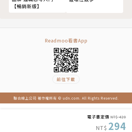
【暢銷新版】
作與衝突解決國際中心（Morton Deutsch Internati
onal Center for Cooperation and Conflict Resolu
tion）執行主任暨心理學與教育教授
作者簡介
Readmoo看書App
珍妮佛・高曼－威茲勒博士 Jennifer Goldman-Wetz
ler, PhD
前往下載
衝突解決專家、組織心理學家，紐約市顧問公司校
準策略集團（Alignment Strategies Group）創辦
人，平日輔導執行長與高階主管團隊促進組織的健康與
聯合線上公司 著作權所有 © udn.com. All Rights Reserved.
成長。過去二十多年來，珍妮佛提供建言給新創公司、
全球企業、大型非營利組織與政府機構的高階領導者，
電子書定價
NT$ 420
包括Google、IBM、奧斯卡健康保險（Oscar Health
294
NT$
Insurance）、羅氏（Roche）、新學院（The New S