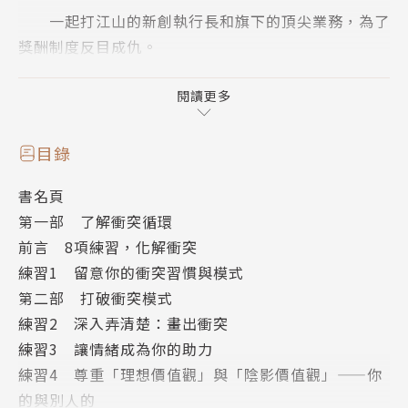
一起打江山的新創執行長和旗下的頂尖業務，為了
獎酬制度反目成仇。
一對母女為了打電話的事，成天你怪我、我怪你。
閱讀更多
備受關注的高管團隊，因為接班問題陷入辦公室鬥
目錄
爭，彼此爭權奪利、互扯後腿。
書名頁
第一部 了解衝突循環
這些情況並不陌生，嘗試溝通解決問題的努力全都
前言 8項練習，化解衝突
不成功。
練習1 留意你的衝突習慣與模式
第二部 打破衝突模式
當你試著解決衝突但失敗時，能到哪裡討救兵？大
練習2 深入弄清楚：畫出衝突
多數的方法強調合作：大家應該坐下來好好談談，冷靜
練習3 讓情緒成為你的助力
化解彼此的歧異，一起找出解決之道。然而，這是理想
練習4 尊重「理想價值觀」與「陰影價值觀」——你
情境，有些人永遠築起一道高牆，有時候無論你如何配
的與別人的
合、退讓，好像不管怎麼做都沒用時，該怎麼辦？