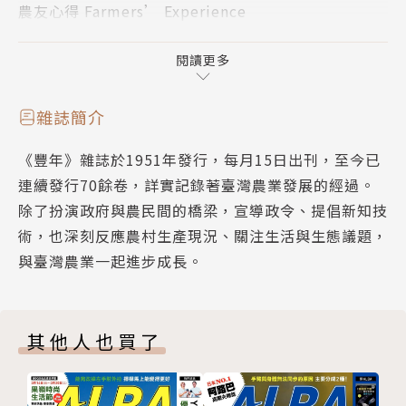
農友心得 Farmers’ Experience
物種亦深具潛力。國立宜蘭大學學術副校長謝昌衛以多
青年兼農 > 從「無法想像務農」開始領略農業生活
年研究及專利技術，開發黑蒜、滑菇用於保健品及面
農業經營 Agri Business
閱讀更多
膜；寶奇生技公司以專利益生菌搭配機能性飼料餵養蛋
部落能源自主 > ESG浪潮碰上部落永續 助三和村能
雞，生產富含蝦紅素、葉黃素等機能性成分的雞蛋；展
源自主
鮮農產生技公司從牛番茄栽培，投入番茄益生菌及面膜
雜誌簡介
國際新知 International Agri Newsletter
等生技產品研發，諸多案例均實證本土產學界農業生技
《豐年》雜誌於1951年發行，每月15日出刊，至今已
深度學習技術 > 農業導入深度學習 提升農地管理、
研發的無窮生機。
連續發行70餘卷，詳實記錄著臺灣農業發展的經過。
作業效率
除了扮演政府與農民間的橋梁，宣導政令、提倡新知技
植人植語 Gardening Tips
術，也深刻反應農村生產現況、關注生活與生態議題，
百合 > 吹暖大地的號角──百合
與臺灣農業一起進步成長。
風峰相連 History Harvest
豐土生活 > 清明掃墓
其他人也買了