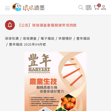
【公告】因 Readmoo 讀墨系統維護中，本站同步暫
0
停部分閱讀服務
【公告】琅琅讀墨數位閱讀資產合併與書櫃開通申請
【公告】琅琅讀墨書櫃開通常見問題
【公告】琅琅讀墨 3 分鐘完成書櫃開通與資產合併申
請圖文教學
琅琅悅讀
琅琅讀墨
電子雜誌
休閒嗜好
豐年雜誌
【公告】琅琅書店服務升級重要說明及資產合併結果
豐年雜誌 2025年04月號
查詢
【公告】因 Readmoo 讀墨系統維護中，本站同步暫
停部分閱讀服務