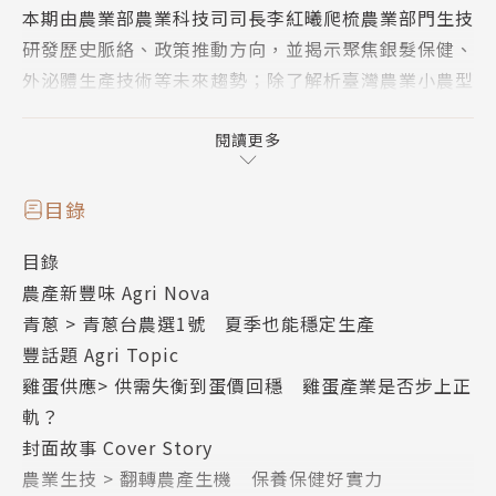
本期由農業部農業科技司司長李紅曦爬梳農業部門生技
研發歷史脈絡、政策推動方向，並揭示聚焦銀髮保健、
外泌體生產技術等未來趨勢；除了解析臺灣農業小農型
態不利生技發展等挑戰，也指出農業部門具天然原料供
應、園藝栽培基礎，及建置無特定病原（SPF）豬高階
閱讀更多
醫材臨床前試驗平臺多年等優勢。近10年來，農業部
門已廣泛投入大豆、黑豆、鹿茸、香檬、山苦瓜、臺灣
目錄
藜與紫錐菊等農產品生技研發，開發出植物雞精、蛋白
目錄
飲、益生菌等多元產品，體現農業的生技應用潛力。
農產新豐味 Agri Nova
協助農產品跨足食品生技產業的食品工業發展研究所長
青蔥 > 青蔥台農選1號 夏季也能穩定生產
廖啓成，分析農業食品生技應用四大面向：保存、轉
豐話題 Agri Topic
型、加值及副產品再利用；點出臺灣醱酵技術強項，提
雞蛋供應> 供需失衡到蛋價回穩 雞蛋產業是否步上正
出以本土特色作物開發特色生技產品，重點發展銀髮友
軌？
善食品等農業生技建言。國立中興大學作為學研中心長
封面故事 Cover Story
期進行產學合作，興大教授王升陽指出，臺灣特有菌類
農業生技 > 翻轉農產生機 保養保健好實力
牛樟芝已發展出經濟效益，香杉、香檬、土肉桂等特有