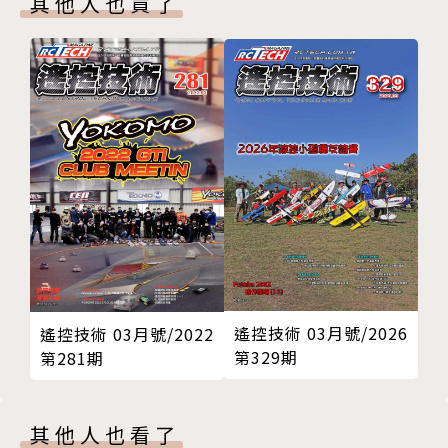
其他人也買了
的產業訊息，《SmartAuto智動化雜誌》將會是市面
上唯一兼具深度與廣度的自動化專業媒體。
涵蓋範圍：
自動化控制系統、PLC控制器務、PC Based、PAC控
制器、工控網路、感測技術、機器視覺、IPC Form Fa
ctor、SCADA、HMI、運動控制、自動化整合技術、U
PS、數位安全監控、量測自動化、嵌入式系統、物聯
網、智慧城市、智慧建築、智慧醫療、智慧交通、智慧
農業、POS、數位看板、環境監控等。
遙控技術 03月號/2026
遙控技術 03月號/2022
第329期
第281期
其他人也看了