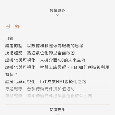
更多行動式與虛擬化的HMI開始陸續被提出，
HMI的應用範圍更加的廣泛。
閱讀更多
目錄
目錄
編者的話｜以數據和軟體做為服務的思考
技術趨勢｜鐵道數位化轉型全面啟動
虛擬化與可視化｜人機介面4.0的未來主流
虛擬化與可視化｜智慧工廠興起，HMI如何創造被利用
價值？
虛擬化與可視化｜IoT成就HMI虛擬化之路
專題報導｜台製傳動元件拚加值增利
專題報導｜德系傳動元件提供最佳化解決方案
機械視角｜台廠應調適不同產業鏈韌性
應用焦點｜透過CBM機制防止設備故障成為主流趨勢
閱讀更多