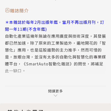
應用焦點｜達到M2M與IoT功能的應用層通訊協定選項
市場動脈｜結合台達儲能技術 友達推出高效能太陽能
雜誌簡介
電廠整合式方案
＊本雜誌於每年2月出版年鑑，當月不再出版月刊，訂
市場動脈｜漢翔與唐榮攜手 共同開拓電動車市場
閱一年11期(不含年鑑)
新聞短波
自動化產業這幾年無論在應用廣度與技術深度，其發展
技術特輯｜工業控制器
都已然加速，除了原來的工業製造外，遍地開花的「智
工業控制器｜新型狀態監測應用部署預測性維護功能
慧化」應用，也是這股趨勢的主力推手，然而可惜的
工業控制器｜運用軟硬體整合成效保護網路設備安全
是，放眼台灣，並沒有太多的自動化與智慧化的專業媒
工業控制器｜北斗定位與OBD診斷的車輛狀態遠端監
體平台，《SmartAuto智動化雜誌》的問世，將補足
控終端
此一缺口。
應用剖析｜運用單對乙太網路於影片監視設施應用
工業控制器｜不可忽視的料管和噴嘴模擬
《SmartAuto智動化雜誌》以最專業、完善的內容，
工業控制器｜智慧化車身工程一體化設計、建模與模擬
深入探討自動化產業的技術進展與應用趨勢，並加入觀
閱讀更多
工業控制器｜以模型為基礎設計開發無人自主停車技術
點剖析與業界動態，讓讀者快速掌握自動化與智慧化產
業的全貌，並以網路與平面雙重平台，提供翔實而綿密