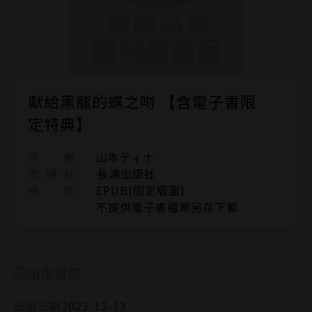
獻給黑龍的蝶之吻 【含電子書限
定特典】
作 者
山本ティナ
出 版 社
長鴻出版社
格 式
EPUB(固定版面)
不提供電子書檔案另存下載
出版資訊
出版日期
2023-12-13