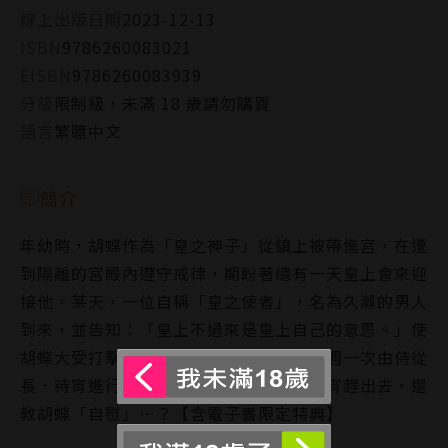
線上出版日期
2023-12-13
ISBN
9786260083021
EISBN
9786260083939
分級
限制級，未滿 18 歲請勿購買
語言
繁體中文
簡介
年幼時，胡蝶作為「皇之神子」從鎮上被帶進宮，在遭
到隔離的宮殿內遵守戒律，期盼著總有一天皇上會來迎
接他。某天，一位自稱「皇之使者」，名為久瀨的男人
到來，並告知：「皇上不過來是皇上自己的意思。」使
胡蝶大受打擊。此外，久瀨更突然加入每週一次由侍從
長．待宵進行的「夜晚儀式」，不僅將待宵趕出去，還
教胡蝶「自慰」…？【含電子書限定特典】