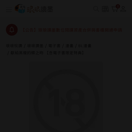
【公告】因 Readmoo 讀墨系統維護中，本站同步暫
0
停部分閱讀服務
【公告】琅琅讀墨數位閱讀資產合併與書櫃開通申請
【公告】琅琅讀墨書櫃開通常見問題
【公告】琅琅讀墨 3 分鐘完成書櫃開通與資產合併申
請圖文教學
琅琅悅讀
琅琅讀墨
電子書
漫畫
BL漫畫
【公告】琅琅書店服務升級重要說明及資產合併結果
獻給黑龍的蝶之吻 【含電子書限定特典】
查詢
【公告】因 Readmoo 讀墨系統維護中，本站同步暫
停部分閱讀服務