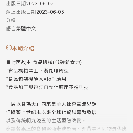
出版日期
2023-06-05
線上出版日期
2023-06-05
分級
語言
繁體中文
本期介紹
■封面故事 食品機械(低碳新食力)
*食品機械業上下游閉環成型
*食品包裝機導入AIoT 應用
​*食品加工與包裝自動化應用不進則退
「民以食為天」向來是華人社會主流思想，
但隨著上世紀末以來全球化貿易蓬勃發展，
以及傳統朝九晚五的生活型態改變，
都讓餐桌上的食物逐漸走進超商、外帶等不同物流供應