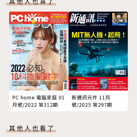
其他人也買了
的產業訊息，《SmartAuto智動化雜誌》將會是市面
上唯一兼具深度與廣度的自動化專業媒體。
涵蓋範圍：
自動化控制系統、PLC控制器務、PC Based、PAC控
制器、工控網路、感測技術、機器視覺、IPC Form Fa
ctor、SCADA、HMI、運動控制、自動化整合技術、U
PS、數位安全監控、量測自動化、嵌入式系統、物聯
網、智慧城市、智慧建築、智慧醫療、智慧交通、智慧
農業、POS、數位看板、環境監控等。
PC home 電腦家庭 01
新通訊元件 11月
月號/2022 第312期
號/2025 第297期
其他人也看了