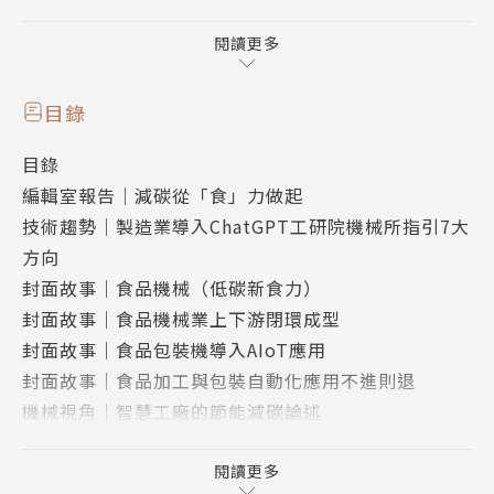
鏈與消費通路。
因此促進上中游食品加工和包裝機械設備，
閱讀更多
潔淨度必須達到歐盟、食品GMP等級認證的嚴苛標
準；
目錄
在進入人工智慧物聯網（AIoT）時代之後，
目錄
更要能支援Turnkey整廠輸出解決方案。
編輯室報告｜減碳從「食」力做起
技術趨勢｜製造業導入ChatGPT工研院機械所指引7大
進而有利於追溯履歷，
方向
到了近年來還迎合國際淨零碳排趨勢，
封面故事｜食品機械（低碳新食力）
促使食品加工應導入低碳、環保製程，
封面故事｜食品機械業上下游閉環成型
甚至成為閉循環經濟圈裡供應鏈的一環。
封面故事｜食品包裝機導入AIoT應用
封面故事｜食品加工與包裝自動化應用不進則退
機械視角｜智慧工廠的節能減碳論述
專題報導｜AI做先鋒塑膠加工設備更加高效與環保
應用焦點｜物聯網軟體企業正成為智慧製造一股新勢力
閱讀更多