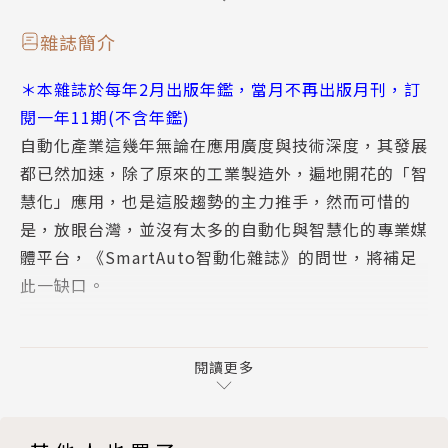
應用焦點｜自動化技術驅動穀物處理提高產能
市場動脈
雜誌簡介
新聞短波
＊本雜誌於每年2月出版年鑑，當月不再出版月刊，訂
技術特輯｜感測器
閱一年11期(不含年鑑)
技術特輯｜無線技術應用的智慧工廠
自動化產業這幾年無論在應用廣度與技術深度，其發展
技術特輯｜感測器在自主機器人中的作用
都已然加速，除了原來的工業製造外，遍地開花的「智
技術特輯｜高精度毫米波雷達感測器近程測距
慧化」應用，也是這股趨勢的主力推手，然而可惜的
技術特輯｜機器人視覺導航感測器的電力設備運作
是，放眼台灣，並沒有太多的自動化與智慧化的專業媒
技術特輯｜智慧科技提升辦公室家庭和住宅的能源效率
體平台，《SmartAuto智動化雜誌》的問世，將補足
技術特輯｜資料科學與機器學習協助改善頸部損傷評估
此一缺口。
《SmartAuto智動化雜誌》以最專業、完善的內容，
深入探討自動化產業的技術進展與應用趨勢，並加入觀
閱讀更多
點剖析與業界動態，讓讀者快速掌握自動化與智慧化產
業的全貌，並以網路與平面雙重平台，提供翔實而綿密