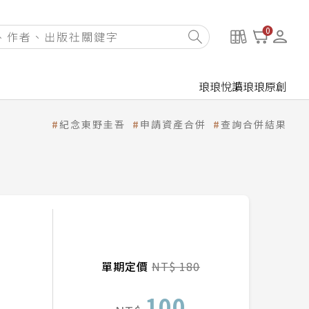
0
琅琅悅讀
琅琅原創
紀念東野圭吾
申請資產合併
查詢合併結果
單期定價
NT$ 180
100