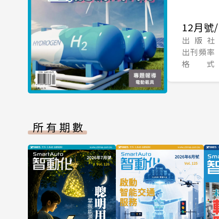
12月號/
出 版 社
出刊頻率
格 式
所有期數