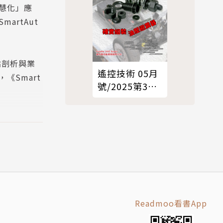
慧化」應
rtAut
點剖析與業
遙控技術 05月
《Smart
號/2025第319
期
r、SCAD
、智慧建
Readmoo看書App