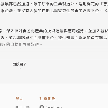
其發展都已然加速，除了原來的工業製造外，遍地開花的「智
台灣，並沒有太多的自動化與智慧化的專業媒體平台，《Sma
生產
車輛模擬介面
的內容，深入探討自動化產業的技術進展與應用趨勢，並加入觀
貌，並以網路與平面雙重平台，提供翔實而綿密的產業訊息，
與廣度的自動化專業媒體。
C控制器、工控網路、感測技術、機器視覺、IPC Form Facto
、數位安全監控、量測自動化、嵌入式系統、物聯網、智慧城市
閱讀更多
位看板、環境監控等。
幫助
社群動態
新手上路
facebook