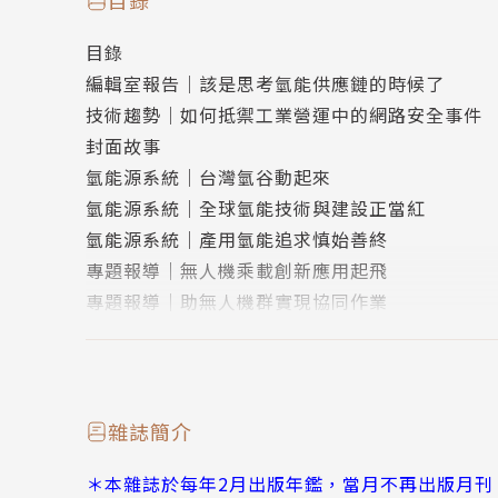
目錄
而氫能源系統究竟包含哪些部分？
目錄
它又該如何應用？
編輯室報告｜該是思考氫能供應鏈的時候了
本期將解析氫能源系統的市場，及其架構與導入
技術趨勢｜如何抵禦工業營運中的網路安全事件
封面故事
氫能源系統｜台灣氫谷動起來
氫能源系統｜全球氫能技術與建設正當紅
氫能源系統｜產用氫能追求慎始善終
專題報導｜無人機乘載創新應用起飛
專題報導｜助無人機群實現協同作業
應用焦點｜地球數位分身：達梭系統與AIRBUS
應用焦點｜開啟創新：5G與智慧城市的未來
市場脈動
新聞短波
雜誌簡介
技術特輯｜機器學習
＊本雜誌於每年2月出版年鑑，當月不再出版月刊，
技術特輯｜利用邊緣運算節約能源和提升永續性