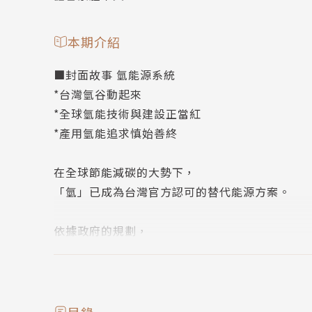
本期介紹
■封面故事 氫能源系統
*台灣氫谷動起來
*全球氫能技術與建設正當紅
*產用氫能追求慎始善終
在全球節能減碳的大勢下，
「氫」已成為台灣官方認可的替代能源方案。
依據政府的規劃，
預計至2050年，台灣氫能發電的占比將達9~12%
這意味著，從現在起，氫能源系統的解決方案將
並陸續導入相關的應用領域之中，尤其是汽車、