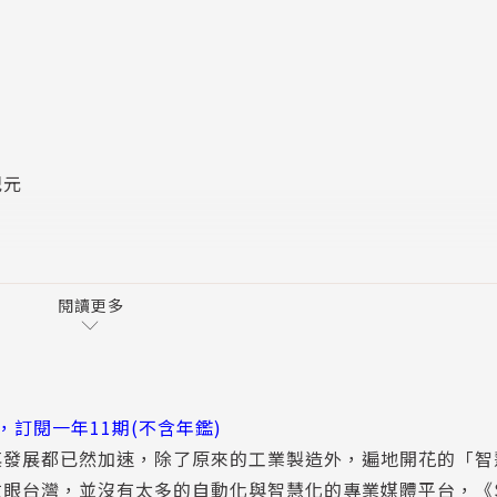
？
紀元
慧轉型
閱讀更多
度
訂閱一年11期(不含年鑑)
其發展都已然加速，除了原來的工業製造外，遍地開花的「智
台灣，並沒有太多的自動化與智慧化的專業媒體平台，《Sma